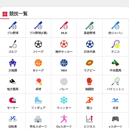
競技一覧
プロ野球
プロ野球(2軍)
MLB
高校野球
侍ジャパン
ゴルフ
Jリーグ
海外サッカー
日本代表
テニス
大相撲
Bリーグ
NBA
ラグビー
中央競馬
地方競馬
卓球
バレー
格闘技
バドミントン
モーター
フィギュア
ウィンター
陸上
水泳
自転車
学生スポーツ
Doスポーツ
ビジネス
eスポーツ