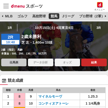
dメニュー
球
MLB
ゴルフ
高校野球
競馬
Jリーグ
プロ野球（2軍）
1R
10月15日(土) 4回東京4日
3R
2歳未勝利
2R
10:40
芝 左・1,400m 10頭
2歳 ［指定］ 馬齢
本賞金：500、200、130、75、50万円
出馬表
データ分析
オッズ
結果
競走成績
着順
枠番
馬番
馬名
着差
1
8
9
マイネルモーヴ
1.25.3
2
8
10
コンティヌアトーレ
1 1/4馬身