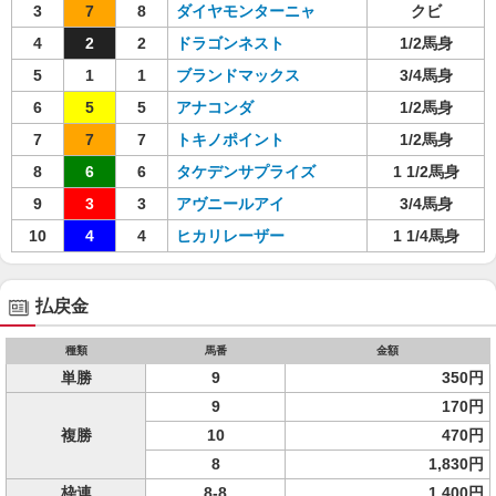
3
7
8
ダイヤモンターニャ
クビ
4
2
2
ドラゴンネスト
1/2馬身
5
1
1
ブランドマックス
3/4馬身
6
5
5
アナコンダ
1/2馬身
7
7
7
トキノポイント
1/2馬身
8
6
6
タケデンサプライズ
1 1/2馬身
9
3
3
アヴニールアイ
3/4馬身
10
4
4
ヒカリレーザー
1 1/4馬身
払戻金
種類
馬番
金額
単勝
9
350円
9
170円
複勝
10
470円
8
1,830円
枠連
8-8
1,400円