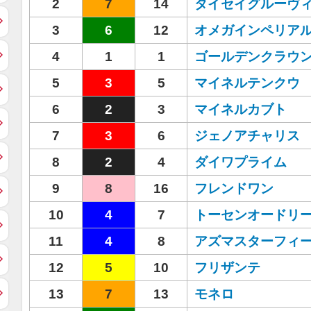
2
7
14
タイセイグルーヴ
3
6
12
オメガインペリア
4
1
1
ゴールデンクラウ
5
3
5
マイネルテンクウ
6
2
3
マイネルカブト
7
3
6
ジェノアチャリス
8
2
4
ダイワプライム
9
8
16
フレンドワン
10
4
7
トーセンオードリ
11
4
8
アズマスターフィ
12
5
10
フリザンテ
13
7
13
モネロ