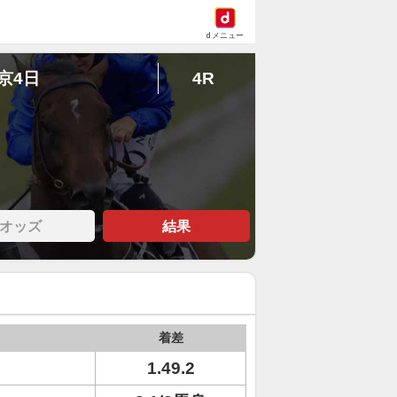
dメニュー
東京4日
4R
オッズ
結果
着差
ト
1.49.2