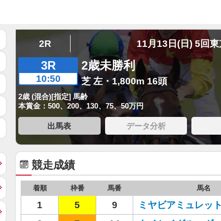
2R
11月13日(日) 5回
3R
2歳未勝利
10:50
芝 左・1,800m 16頭
2歳 (混合)[指定] 馬齢
本賞金：500、200、130、75、50万円
出馬表
データ分析
競走成績
着順
枠番
馬番
馬名
1
5
9
ミヤビアミュレッ