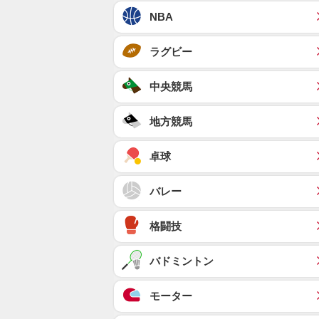
NBA
ラグビー
中央競馬
地方競馬
卓球
バレー
格闘技
バドミントン
モーター