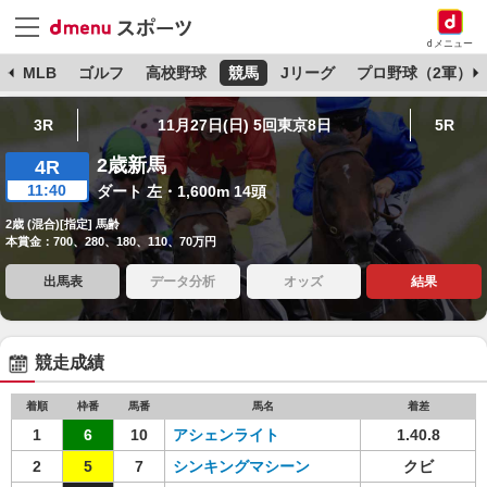
dメニュー
球
MLB
ゴルフ
高校野球
競馬
Jリーグ
プロ野球（2軍）
3R
11月27日(日) 5回東京8日
5R
2歳新馬
4R
11:40
ダート 左・1,600m 14頭
2歳 (混合)[指定] 馬齢
本賞金：700、280、180、110、70万円
出馬表
データ分析
オッズ
結果
競走成績
着順
枠番
馬番
馬名
着差
1
6
10
アシェンライト
1.40.8
2
5
7
シンキングマシーン
クビ