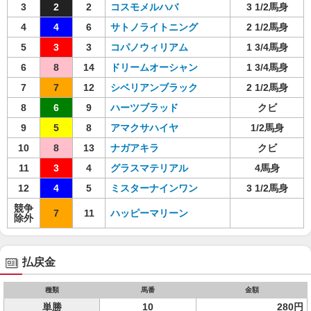
3
2
2
コスモメルハバ
3 1/2馬身
4
4
6
サトノライトニング
2 1/2馬身
5
3
3
コパノウィリアム
1 3/4馬身
6
8
14
ドリームオーシャン
1 3/4馬身
7
7
12
シベリアンブラック
2 1/2馬身
8
6
9
ハーツブラッド
クビ
9
5
8
アマクサハイヤ
1/2馬身
10
8
13
ナガアキラ
クビ
11
3
4
グラスマテリアル
4馬身
12
4
5
ミスターナインワン
3 1/2馬身
競争
7
11
ハッピーマリーン
除外
払戻金
種類
馬番
金額
単勝
10
280円