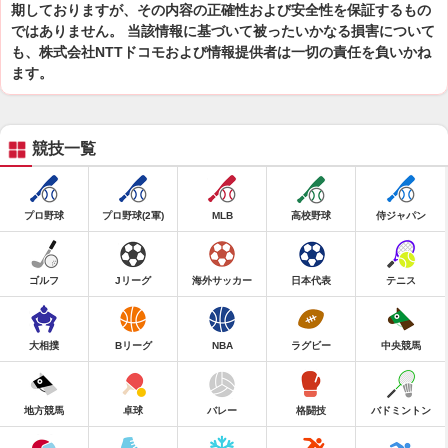
期しておりますが、その内容の正確性および安全性を保証するもの
ではありません。 当該情報に基づいて被ったいかなる損害について
も、株式会社NTTドコモおよび情報提供者は一切の責任を負いかね
ます。
競技一覧
プロ野球
プロ野球(2軍)
MLB
高校野球
侍ジャパン
ゴルフ
Jリーグ
海外サッカー
日本代表
テニス
大相撲
Bリーグ
NBA
ラグビー
中央競馬
地方競馬
卓球
バレー
格闘技
バドミントン