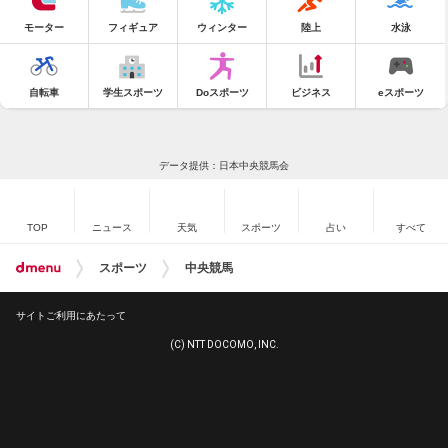
モーター
フィギュア
ウィンター
陸上
水泳
自転車
学生スポーツ
Doスポーツ
ビジネス
eスポーツ
データ提供：日本中央競馬会
TOP
ニュース
天気
スポーツ
占い
すべて
スポーツ
中央競馬
サイトご利用にあたって
(C) NTT DOCOMO, INC.