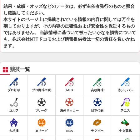
結果・成績・オッズなどのデータは、必ず主催者発行のものと照合
し確認してください。
本サイトのページ上に掲載されている情報の内容に関しては万全を
期しておりますが、その内容の正確性および安全性を保証するもの
ではありません。 当該情報に基づいて被ったいかなる損害について
も、株式会社NTTドコモおよび情報提供者は一切の責任を負いかね
ます。
競技一覧
プロ野球
プロ野球(2軍)
MLB
高校野球
侍ジャパン
ゴルフ
Jリーグ
海外サッカー
日本代表
テニス
大相撲
Bリーグ
NBA
ラグビー
中央競馬