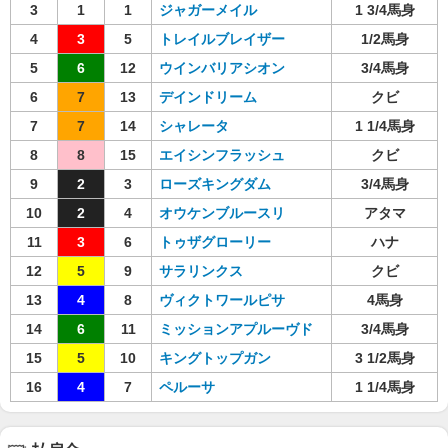
3
1
1
ジャガーメイル
1 3/4馬身
4
3
5
トレイルブレイザー
1/2馬身
5
6
12
ウインバリアシオン
3/4馬身
6
7
13
デインドリーム
クビ
7
7
14
シャレータ
1 1/4馬身
8
8
15
エイシンフラッシュ
クビ
9
2
3
ローズキングダム
3/4馬身
10
2
4
オウケンブルースリ
アタマ
11
3
6
トゥザグローリー
ハナ
12
5
9
サラリンクス
クビ
13
4
8
ヴィクトワールピサ
4馬身
14
6
11
ミッションアプルーヴド
3/4馬身
15
5
10
キングトップガン
3 1/2馬身
16
4
7
ペルーサ
1 1/4馬身