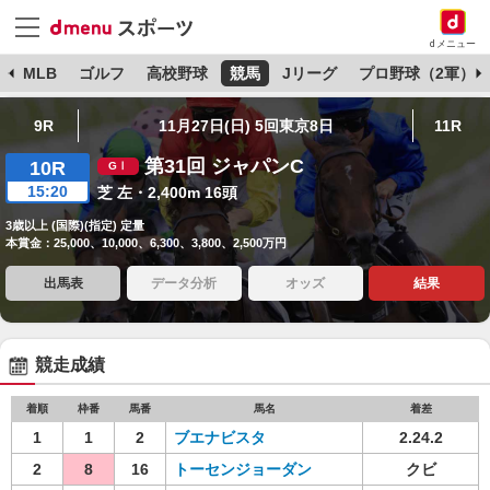
dメニュー
球
MLB
ゴルフ
高校野球
競馬
Jリーグ
プロ野球（2軍）
9R
11月27日(日) 5回東京8日
11R
第31回 ジャパンC
10R
15:20
芝 左・2,400m 16頭
3歳以上 (国際)(指定) 定量
本賞金：25,000、10,000、6,300、3,800、2,500万円
出馬表
データ分析
オッズ
結果
競走成績
着順
枠番
馬番
馬名
着差
1
1
2
ブエナビスタ
2.24.2
2
8
16
トーセンジョーダン
クビ