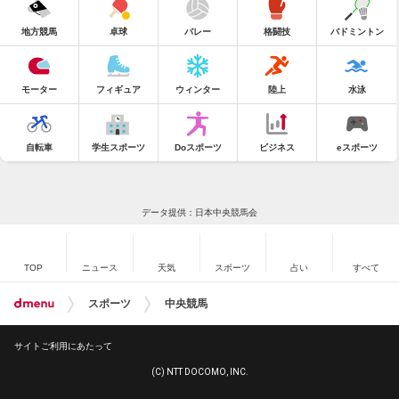
地方競馬
卓球
バレー
格闘技
バドミントン
モーター
フィギュア
ウィンター
陸上
水泳
自転車
学生スポーツ
Doスポーツ
ビジネス
eスポーツ
データ提供：日本中央競馬会
TOP
ニュース
天気
スポーツ
占い
すべて
スポーツ
中央競馬
サイトご利用にあたって
(C) NTT DOCOMO, INC.