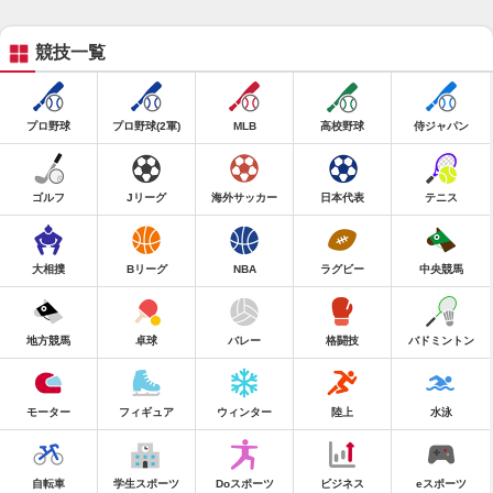
競技一覧
プロ野球
プロ野球(2軍)
MLB
高校野球
侍ジャパン
ゴルフ
Jリーグ
海外サッカー
日本代表
テニス
大相撲
Bリーグ
NBA
ラグビー
中央競馬
地方競馬
卓球
バレー
格闘技
バドミントン
モーター
フィギュア
ウィンター
陸上
水泳
自転車
学生スポーツ
Doスポーツ
ビジネス
eスポーツ