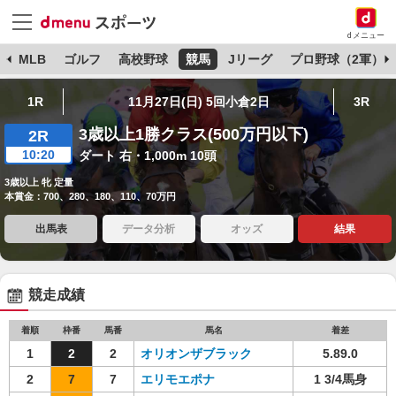
dメニュー
球
MLB
ゴルフ
高校野球
競馬
Jリーグ
プロ野球（2軍）
1R
11月27日(日) 5回小倉2日
3R
3歳以上1勝クラス(500万円以下)
2R
10:20
ダート 右・1,000m 10頭
3歳以上 牝 定量
本賞金：700、280、180、110、70万円
出馬表
データ分析
オッズ
結果
競走成績
着順
枠番
馬番
馬名
着差
1
2
2
オリオンザブラック
5.89.0
2
7
7
エリモエポナ
1 3/4馬身