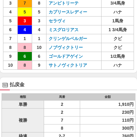
3
7
8
アンピトリーテ
3/4馬身
4
5
5
カプリースレディー
ハナ
5
3
3
セラヴィ
1馬身
6
4
4
ミスグロリアス
1 3/4馬身
7
1
1
クリンゲルベルガー
クビ
8
8
10
ノブヴィクトリー
クビ
9
6
6
ゴールドアゲイン
1/2馬身
10
8
9
サトノヴィクトリア
ハナ
払戻金
種類
馬番
金額
単勝
2
1,910円
2
230円
複勝
7
110円
8
300円
枠連
2-7
760円