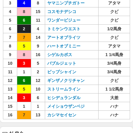
3
4
8
ヤマニンプチガトー
アタマ
4
8
15
コスモナデシコ
クビ
5
6
11
ワンダービジュー
クビ
6
2
4
トミケンウエスト
1/2馬身
7
7
14
アートオブライツ
クビ
8
5
9
ハートオブミニー
アタマ
9
8
16
シゲルカボス
1 1/4馬身
10
3
5
バブルジェット
3/4馬身
11
1
2
ビップシャイン
3/4馬身
12
6
12
ギンザノクリチャン
クビ
13
5
10
ストリームライン
1 1/2馬身
14
3
6
ヒシデュランダル
大差
15
1
1
メイショウザンベジ
ハナ
16
7
13
カシマセイセン
ハナ