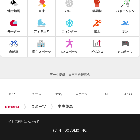
地方競馬
卓球
バレー
格闘技
バドミントン
モーター
フィギュア
ウィンター
陸上
水泳
自転車
学生スポーツ
Doスポーツ
ビジネス
eスポーツ
データ提供：日本中央競馬会
TOP
ニュース
天気
スポーツ
占い
すべて
スポーツ
中央競馬
サイトご利用にあたって
(C) NTT DOCOMO, INC.