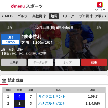
dメニュー
球
MLB
ゴルフ
高校野球
競馬
Jリーグ
プロ野球（2軍）
2R
12月11日(日) 5回小倉6日
4R
2歳未勝利
3R
10:55
芝 右・1,200m 16頭
2歳 ［指定］ 馬齢
本賞金：500、200、130、75、50万円
出馬表
データ分析
オッズ
結果
競走成績
着順
枠番
馬番
馬名
着差
1
4
7
サクラエミネント
1.09.7
2
2
3
ハナズルナピエナ
1 1/4馬身