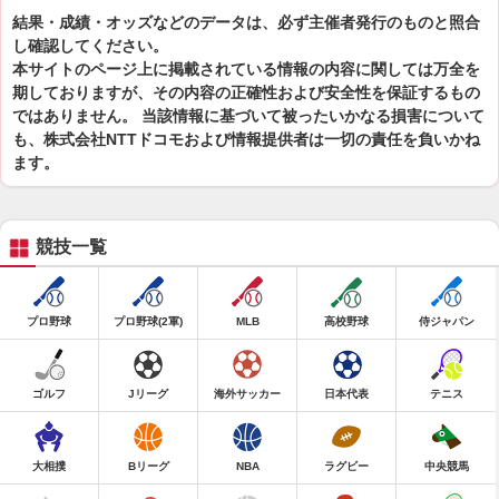
結果・成績・オッズなどのデータは、必ず主催者発行のものと照合
し確認してください。
本サイトのページ上に掲載されている情報の内容に関しては万全を
期しておりますが、その内容の正確性および安全性を保証するもの
ではありません。 当該情報に基づいて被ったいかなる損害について
も、株式会社NTTドコモおよび情報提供者は一切の責任を負いかね
ます。
競技一覧
プロ野球
プロ野球(2軍)
MLB
高校野球
侍ジャパン
ゴルフ
Jリーグ
海外サッカー
日本代表
テニス
大相撲
Bリーグ
NBA
ラグビー
中央競馬