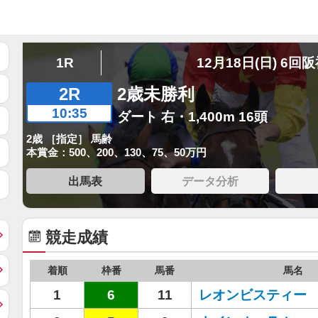
1R
12月18日(日) 6回
2R
2歳未勝利
10:35
ダート 右・1,400m 16頭
2歳 ［指定］ 馬齢
本賞金：500、200、130、75、50万円
出馬表
データ分析
競走成績
着順
枠番
馬番
馬名
1
6
11
レオンビスティー