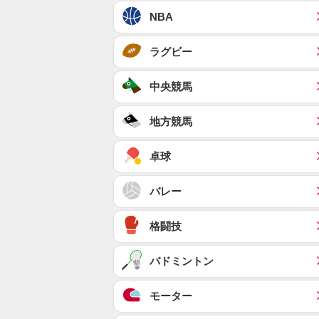
NBA
ラグビー
中央競馬
地方競馬
卓球
バレー
格闘技
バドミントン
モーター