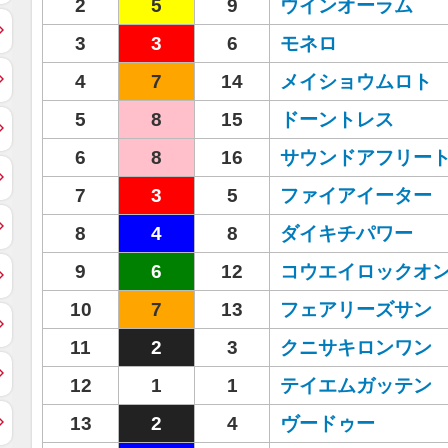
2
5
9
ウインオーラム
3
3
6
モネロ
4
7
14
メイショウムロト
5
8
15
ドーントレス
6
8
16
サウンドアフリー
7
3
5
ファイアイーター
8
4
8
ダイキチパワー
9
6
12
コウエイロックオ
10
7
13
フェアリーズサン
11
2
3
クニサキロンワン
12
1
1
テイエムガッテン
13
2
4
ヴードゥー