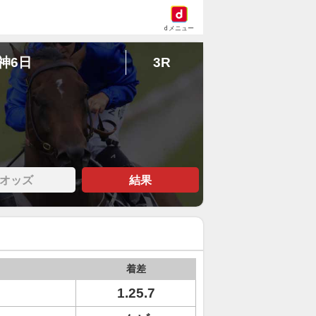
dメニュー
阪神6日
3R
オッズ
結果
着差
1.25.7