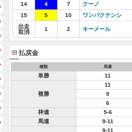
14
4
7
クーノ
15
5
10
ワンパクテンシ
出走
1
2
キーメール
取消
払戻金
種類
馬番
単勝
11
11
複勝
9
6
枠連
5-6
馬連
9-11
9-11