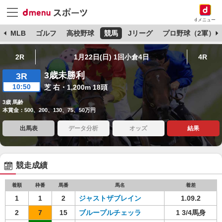
dメニュー
球
MLB
ゴルフ
高校野球
競馬
Jリーグ
プロ野球（2軍）
2R
1月22日(日) 1回小倉4日
4R
3歳未勝利
3R
10:50
芝 右・1,200m 18頭
3歳 馬齢
本賞金：500、200、130、75、50万円
出馬表
データ分析
オッズ
結果
競走成績
着順
枠番
馬番
馬名
着差
1
1
2
ジャストザブレイン
1.09.2
2
7
15
ブループルチェッラ
1 3/4馬身