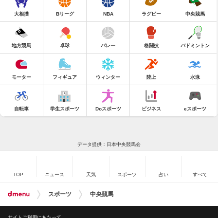
大相撲
Bリーグ
NBA
ラグビー
中央競馬
地方競馬
卓球
バレー
格闘技
バドミントン
モーター
フィギュア
ウィンター
陸上
水泳
自転車
学生スポーツ
Doスポーツ
ビジネス
eスポーツ
データ提供：日本中央競馬会
TOP
ニュース
天気
スポーツ
占い
すべて
スポーツ
中央競馬
サイトご利用にあたって