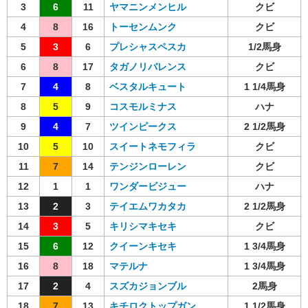
3
6
11
ヤマニンメンヒル
クビ
4
8
16
トーセンムンク
クビ
5
3
6
プレシャスペスカ
1/2馬身
6
8
17
タガノリバレンス
クビ
7
4
8
ベスタルキュート
1 1/4馬身
8
5
9
コスモルミナス
ハナ
9
4
7
ツインピークス
2 1/2馬身
10
5
10
スイートネモフィラ
クビ
11
7
14
テンジンローレン
クビ
12
1
1
ワンダービジュー
ハナ
13
2
3
テイエムワカタカ
2 1/2馬身
14
3
5
キリシマキセキ
クビ
15
6
12
クイーンキセキ
1 3/4馬身
16
8
18
マテルナ
1 3/4馬身
17
2
4
スズカジョンブル
2馬身
18
7
13
キチロクトップガン
1 1/2馬身