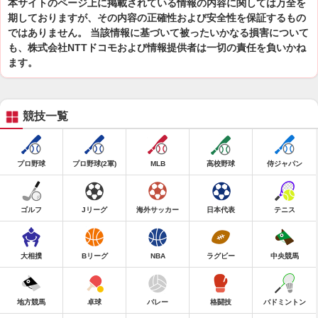
本サイトのページ上に掲載されている情報の内容に関しては万全を
期しておりますが、その内容の正確性および安全性を保証するもの
ではありません。 当該情報に基づいて被ったいかなる損害について
も、株式会社NTTドコモおよび情報提供者は一切の責任を負いかね
ます。
競技一覧
プロ野球
プロ野球(2軍)
MLB
高校野球
侍ジャパン
ゴルフ
Jリーグ
海外サッカー
日本代表
テニス
大相撲
Bリーグ
NBA
ラグビー
中央競馬
地方競馬
卓球
バレー
格闘技
バドミントン