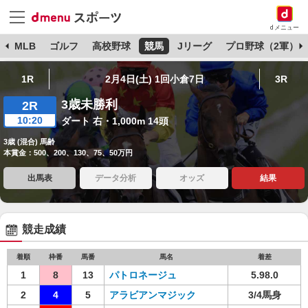
dメニュー
球
MLB
ゴルフ
高校野球
競馬
Jリーグ
プロ野球（2軍）
1R
2月4日(土) 1回小倉7日
3R
3歳未勝利
2R
10:20
ダート 右・1,000m 14頭
3歳 (混合) 馬齢
本賞金：500、200、130、75、50万円
出馬表
データ分析
オッズ
結果
競走成績
着順
枠番
馬番
馬名
着差
1
8
13
パトロネージュ
5.98.0
2
4
5
アラビアンマジック
3/4馬身