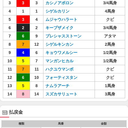
3
3
3
カシノアポロン
3/4馬身
4
1
1
シゲルカリン
4馬身
5
3
4
ムジャウハラート
クビ
6
2
2
キープザメイク
3/4馬身
7
6
9
プレシャスストーン
アタマ
8
7
12
シゲルキンカン
2馬身
9
4
6
キョウワメルシー
1/2馬身
10
5
7
マンガンヒカル
1/2馬身
11
7
11
ハクユウマンボ
クビ
12
6
10
フォーティスタン
クビ
13
5
8
ナムラアーチ
1馬身
14
8
14
スズカサリュート
3馬身
払戻金
種類
馬番
金額