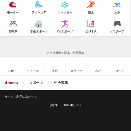
モーター
フィギュア
ウィンター
陸上
水泳
自転車
学生スポーツ
Doスポーツ
ビジネス
eスポーツ
データ提供：日本中央競馬会
TOP
ニュース
天気
スポーツ
占い
すべて
スポーツ
中央競馬
サイトご利用にあたって
(C) NTT DOCOMO, INC.