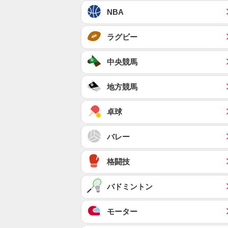
NBA
ラグビー
中央競馬
地方競馬
卓球
バレー
格闘技
バドミントン
モーター