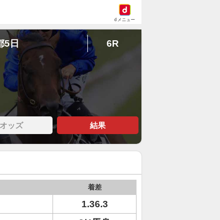
dメニュー
都5日
6R
オッズ
結果
着差
1.36.3