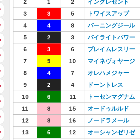
2
1
2
インクレセント
3
3
5
トワイスアップ
4
4
8
バーニングジール
5
2
3
パイライトパワー
6
3
6
ブレイムレスリー
7
5
10
マイネヴォヤージ
8
4
7
オレハメジャー
9
2
4
ドーントレス
10
6
11
トーセンマグナム
11
8
15
オードゥルルド
12
8
16
ノードラメール
13
6
12
オーシャンゼリゼ