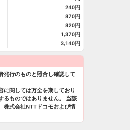
240円
870円
820円
1,370円
3,140円
者発行のものと照合し確認して
容に関しては万全を期しており
するものではありません。 当該
、株式会社NTTドコモおよび情