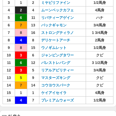
3
1
2
ミヤビリファイン
1/2馬身
4
2
4
ムーンベックカフェ
4馬身
5
6
11
リバティーアゲイン
ハナ
6
7
13
バックギャモン
3/4馬身
7
8
16
ストロングティラノ
1 3/4馬身
8
4
8
デリケートアーチ
2馬身
9
8
15
ウノギムレット
1/2馬身
10
3
6
ジャンピングタワー
クビ
11
6
12
パレストレパング
3 1/2馬身
12
3
5
リアルアビリティー
3/4馬身
13
5
9
マスターズキング
クビ
14
7
14
コウヨウスパーク
クビ
15
1
1
ケイアイセイラ
4馬身
16
4
7
プレミアムウォーズ
1/2馬身