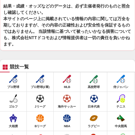
結果・成績・オッズなどのデータは、必ず主催者発行のものと照合
し確認してください。
本サイトのページ上に掲載されている情報の内容に関しては万全を
期しておりますが、その内容の正確性および安全性を保証するもの
ではありません。 当該情報に基づいて被ったいかなる損害について
も、株式会社NTTドコモおよび情報提供者は一切の責任を負いかね
ます。
競技一覧
プロ野球
プロ野球(2軍)
MLB
高校野球
侍ジャパン
ゴルフ
Jリーグ
海外サッカー
日本代表
テニス
大相撲
Bリーグ
NBA
ラグビー
中央競馬