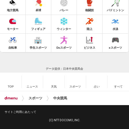
地方競馬
卓球
バレー
格闘技
バドミントン
モーター
フィギュア
ウィンター
陸上
水泳
自転車
学生スポーツ
Doスポーツ
ビジネス
eスポーツ
データ提供：日本中央競馬会
TOP
ニュース
天気
スポーツ
占い
すべて
スポーツ
中央競馬
サイトご利用にあたって
(C) NTT DOCOMO, INC.