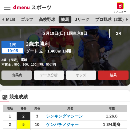
dメニュー
球
MLB
ゴルフ
高校野球
競馬
Jリーグ
プロ野球（2軍）
2月19日(日) 1回東京8日
2R
3歳未勝利
1R
10:05
ダート 左・1,400m 16頭
3歳 ［指定］ 馬齢
本賞金：500、200、130、75、50万円
出馬表
データ分析
オッズ
結果
競走成績
着順
枠番
馬番
馬名
着差
1
2
3
シンキングマシーン
1.26.8
2
5
10
ゲンパチメジャー
1 3/4馬身