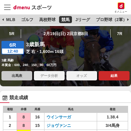
dメニュー
球
MLB
ゴルフ
高校野球
競馬
Jリーグ
プロ野球（2軍）
5R
2月19日(日) 2回京都8日
7R
3歳新馬
6R
12:40
芝 右・1,600m 16頭
3歳 馬齢
本賞金：600、240、150、90、60万円
出馬表
データ分析
オッズ
結果
競走成績
着順
枠番
馬番
馬名
着差
1
8
16
ウインサーガ
1.38.4
2
8
15
ジョヴァンニ
3/4馬身