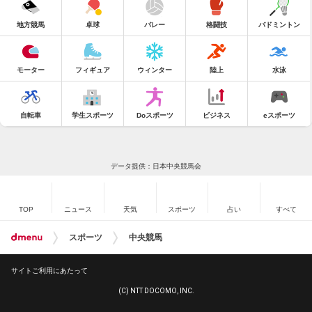
地方競馬
卓球
バレー
格闘技
バドミントン
モーター
フィギュア
ウィンター
陸上
水泳
自転車
学生スポーツ
Doスポーツ
ビジネス
eスポーツ
データ提供：日本中央競馬会
TOP
ニュース
天気
スポーツ
占い
すべて
スポーツ
中央競馬
サイトご利用にあたって
(C) NTT DOCOMO, INC.