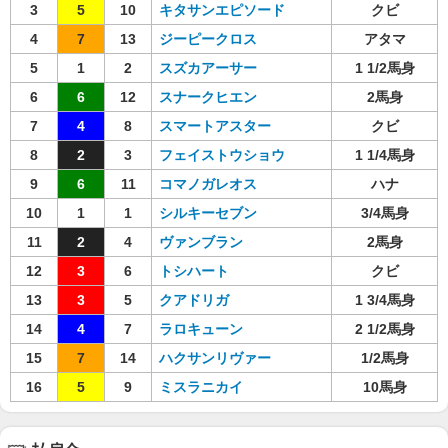
3
5
10
キタサンエピソード
クビ
4
7
13
ジーピークロス
アタマ
5
1
2
スズカアーサー
1 1/2馬身
6
6
12
スナークヒエン
2馬身
7
4
8
スマートアスター
クビ
8
2
3
フェイストウショウ
1 1/4馬身
9
6
11
コマノガレオス
ハナ
10
1
1
シルキーセブン
3/4馬身
11
2
4
ヴァンブラン
2馬身
12
3
6
トシハート
クビ
13
3
5
クアドリガ
1 3/4馬身
14
4
7
ラロキューン
2 1/2馬身
15
7
14
ハクサンリヴァー
1/2馬身
16
5
9
ミスラニカイ
10馬身