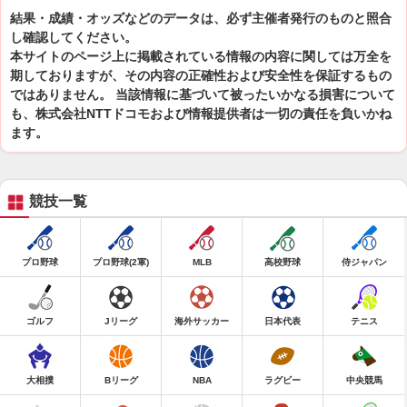
結果・成績・オッズなどのデータは、必ず主催者発行のものと照合
し確認してください。
本サイトのページ上に掲載されている情報の内容に関しては万全を
期しておりますが、その内容の正確性および安全性を保証するもの
ではありません。 当該情報に基づいて被ったいかなる損害について
も、株式会社NTTドコモおよび情報提供者は一切の責任を負いかね
ます。
競技一覧
プロ野球
プロ野球(2軍)
MLB
高校野球
侍ジャパン
ゴルフ
Jリーグ
海外サッカー
日本代表
テニス
大相撲
Bリーグ
NBA
ラグビー
中央競馬