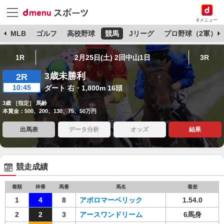
dメニュー
球
MLB
ゴルフ
高校野球
競馬
Jリーグ
プロ野球（2軍）
1R
2月25日(土) 2回中山1日
3R
3歳未勝利
2R
10:45
ダート 右・1,800m 16頭
3歳 ［指定］ 馬齢
本賞金：500、200、130、75、50万円
出馬表
データ分析
オッズ
結果
競走成績
着順
枠番
馬番
馬名
着差
1
4
8
アポロマーベリック
1.54.0
2
2
3
アースワンドリーム
6馬身