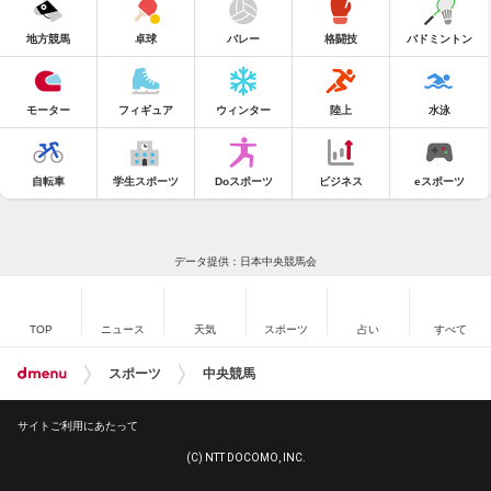
地方競馬
卓球
バレー
格闘技
バドミントン
モーター
フィギュア
ウィンター
陸上
水泳
自転車
学生スポーツ
Doスポーツ
ビジネス
eスポーツ
データ提供：日本中央競馬会
TOP
ニュース
天気
スポーツ
占い
すべて
スポーツ
中央競馬
サイトご利用にあたって
(C) NTT DOCOMO, INC.