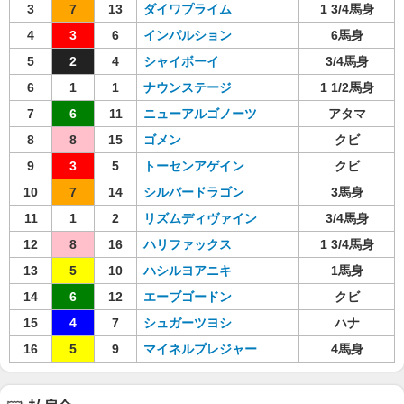
3
7
13
ダイワプライム
1 3/4馬身
4
3
6
インパルション
6馬身
5
2
4
シャイボーイ
3/4馬身
6
1
1
ナウンステージ
1 1/2馬身
7
6
11
ニューアルゴノーツ
アタマ
8
8
15
ゴメン
クビ
9
3
5
トーセンアゲイン
クビ
10
7
14
シルバードラゴン
3馬身
11
1
2
リズムディヴァイン
3/4馬身
12
8
16
ハリファックス
1 3/4馬身
13
5
10
ハシルヨアニキ
1馬身
14
6
12
エーブゴードン
クビ
15
4
7
シュガーツヨシ
ハナ
16
5
9
マイネルプレジャー
4馬身