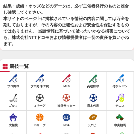
結果・成績・オッズなどのデータは、必ず主催者発行のものと照合
し確認してください。
本サイトのページ上に掲載されている情報の内容に関しては万全を
期しておりますが、その内容の正確性および安全性を保証するもの
ではありません。 当該情報に基づいて被ったいかなる損害について
も、株式会社NTTドコモおよび情報提供者は一切の責任を負いかね
ます。
競技一覧
プロ野球
プロ野球(2軍)
MLB
高校野球
侍ジャパン
ゴルフ
Jリーグ
海外サッカー
日本代表
テニス
大相撲
Bリーグ
NBA
ラグビー
中央競馬