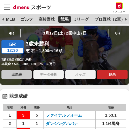
dメニュー
球
MLB
ゴルフ
高校野球
競馬
Jリーグ
プロ野球（2軍）
4R
3月17日(土) 2回中山7日
6R
3歳未勝利
5R
12:30
芝 右・1,800m 16頭
3歳 (混合)[指定] 馬齢
本賞金：500、200、130、75、50万円
出馬表
データ分析
オッズ
結果
競走成績
着順
枠番
馬番
馬名
着差
1
3
5
ファイナルフォーム
1.53.1
2
1
1
ダンシングハバナ
1 1/4馬身