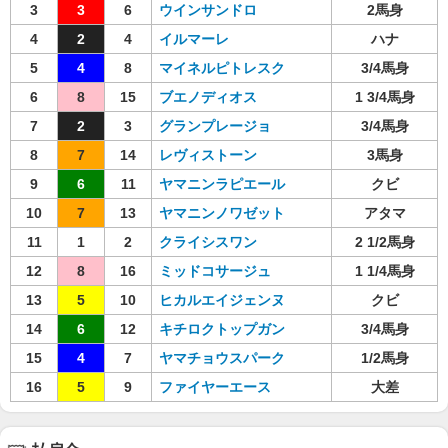
3
3
6
ウインサンドロ
2馬身
4
2
4
イルマーレ
ハナ
5
4
8
マイネルピトレスク
3/4馬身
6
8
15
ブエノディオス
1 3/4馬身
7
2
3
グランプレージョ
3/4馬身
8
7
14
レヴィストーン
3馬身
9
6
11
ヤマニンラピエール
クビ
10
7
13
ヤマニンノワゼット
アタマ
11
1
2
クライシスワン
2 1/2馬身
12
8
16
ミッドコサージュ
1 1/4馬身
13
5
10
ヒカルエイジェンヌ
クビ
14
6
12
キチロクトップガン
3/4馬身
15
4
7
ヤマチョウスパーク
1/2馬身
16
5
9
ファイヤーエース
大差