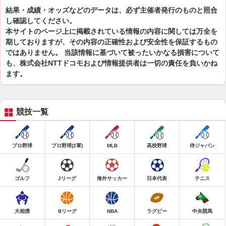
結果・成績・オッズなどのデータは、必ず主催者発行のものと照合
し確認してください。
本サイトのページ上に掲載されている情報の内容に関しては万全を
期しておりますが、その内容の正確性および安全性を保証するもの
ではありません。 当該情報に基づいて被ったいかなる損害について
も、株式会社NTTドコモおよび情報提供者は一切の責任を負いかね
ます。
競技一覧
プロ野球
プロ野球(2軍)
MLB
高校野球
侍ジャパン
ゴルフ
Jリーグ
海外サッカー
日本代表
テニス
大相撲
Bリーグ
NBA
ラグビー
中央競馬