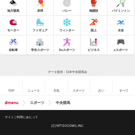
地方競馬
卓球
バレー
格闘技
バドミントン
モーター
フィギュア
ウィンター
陸上
水泳
自転車
学生スポーツ
Doスポーツ
ビジネス
eスポーツ
データ提供：日本中央競馬会
TOP
ニュース
天気
スポーツ
占い
すべて
スポーツ
中央競馬
サイトご利用にあたって
(C) NTT DOCOMO, INC.