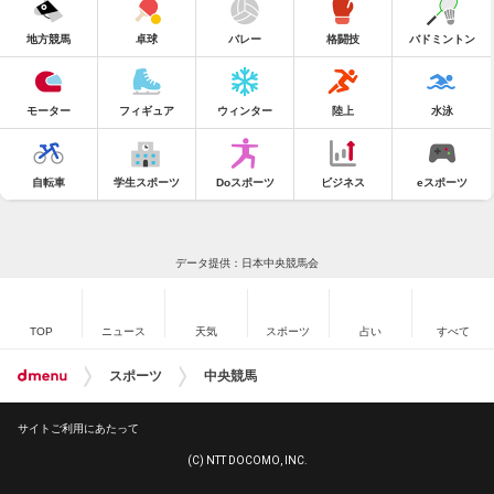
地方競馬
卓球
バレー
格闘技
バドミントン
モーター
フィギュア
ウィンター
陸上
水泳
自転車
学生スポーツ
Doスポーツ
ビジネス
eスポーツ
データ提供：日本中央競馬会
TOP
ニュース
天気
スポーツ
占い
すべて
スポーツ
中央競馬
サイトご利用にあたって
(C) NTT DOCOMO, INC.