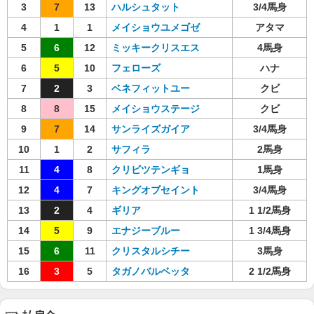
3
7
13
ハルシュタット
3/4馬身
4
1
1
メイショウユメゴゼ
アタマ
5
6
12
ミッキークリスエス
4馬身
6
5
10
フェローズ
ハナ
7
2
3
ベネフィットユー
クビ
8
8
15
メイショウステージ
クビ
9
7
14
サンライズガイア
3/4馬身
10
1
2
サフィラ
2馬身
11
4
8
クリビツテンギョ
1馬身
12
4
7
キングオブセイント
3/4馬身
13
2
4
ギリア
1 1/2馬身
14
5
9
エナジーブルー
1 3/4馬身
15
6
11
クリスタルシチー
3馬身
16
3
5
タガノバルベッタ
2 1/2馬身