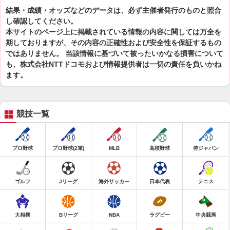
結果・成績・オッズなどのデータは、必ず主催者発行のものと照合
し確認してください。
本サイトのページ上に掲載されている情報の内容に関しては万全を
期しておりますが、その内容の正確性および安全性を保証するもの
ではありません。 当該情報に基づいて被ったいかなる損害について
も、株式会社NTTドコモおよび情報提供者は一切の責任を負いかね
ます。
競技一覧
プロ野球
プロ野球(2軍)
MLB
高校野球
侍ジャパン
ゴルフ
Jリーグ
海外サッカー
日本代表
テニス
大相撲
Bリーグ
NBA
ラグビー
中央競馬