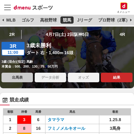
dメニュー
球
MLB
ゴルフ
高校野球
競馬
Jリーグ
プロ野球（2軍）
2R
4月7日(土) 2回阪神5日
4R
3歳未勝利
3R
11:00
ダート 右・1,400m 16頭
3歳 (混合)[指定] 馬齢
本賞金：500、200、130、75、50万円
出馬表
データ分析
オッズ
結果
競走成績
着順
枠番
馬番
馬名
着差
1
3
6
タマラマ
1.25.8
2
8
16
フミノメルキオール
3馬身