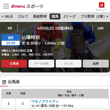
dメニュー
球
MLB
ゴルフ
高校野球
競馬
Jリーグ
プロ野球（2軍）
8R
4月8日(日) 2回阪神6日
10R
山陽特別
9R
14:25
芝 右 外回り・1,600m 17頭
4歳以上 (混合)[指定] 定量
本賞金：1,400、560、350、210、140万円
出馬表
データ分析
オッズ
結果
出馬表
馬名
枠番
馬番
馬齢 / 毛色 / 騎手 / 斤量
ワキノブライアン
1
1
セン6 / 栗毛 / 北村 友一 / 57.0kg