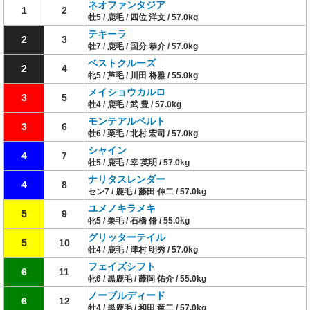
ネオファンタジア
1
2
牡5 / 鹿毛 / 四位 洋文 / 57.0kg
テキーラ
2
3
牡7 / 鹿毛 / 国分 恭介 / 57.0kg
ベストクルーズ
2
4
牝5 / 芦毛 / 川田 将雅 / 55.0kg
メイショウカルロ
3
5
牡4 / 鹿毛 / 武 豊 / 57.0kg
モンテアルベルト
3
6
牡6 / 栗毛 / 北村 宏司 / 57.0kg
シャイン
4
7
牡5 / 鹿毛 / 幸 英明 / 57.0kg
ナリタスレンダー
4
8
セン7 / 鹿毛 / 藤田 伸二 / 57.0kg
ユメノキラメキ
5
9
牝5 / 栗毛 / 石橋 脩 / 55.0kg
グリッターテイル
5
10
牡4 / 鹿毛 / 津村 明秀 / 57.0kg
フェイズシフト
6
11
牝6 / 黒鹿毛 / 藤岡 佑介 / 55.0kg
ノーブルディード
6
12
牡4 / 黒鹿毛 / 和田 竜二 / 57.0kg