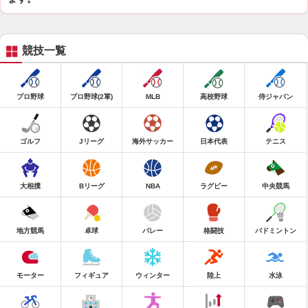
競技一覧
プロ野球
プロ野球(2軍)
MLB
高校野球
侍ジャパン
ゴルフ
Jリーグ
海外サッカー
日本代表
テニス
大相撲
Bリーグ
NBA
ラグビー
中央競馬
地方競馬
卓球
バレー
格闘技
バドミントン
モーター
フィギュア
ウィンター
陸上
水泳