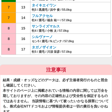
タイキエイワン
7
13
牝5 / 黒鹿毛 / 浜中 俊 / 55.0kg
フルアクセル
7
14
牡4 / 栗毛 / 福永 祐一 / 57.0kg
サンライズマルス
8
15
牡4 / 栗毛 / 小牧 太 / 57.0kg
シルヴァーノ
8
16
セン5 / 鹿毛 / N.ピンナ / 57.0kg
タガノザイオン
8
17
牡5 / 鹿毛 / 川須 栄彦 / 57.0kg
注意事項
結果・成績・オッズなどのデータは、必ず主催者発行のものと照合
し確認してください。
本サイトのページ上に掲載されている情報の内容に関しては万全を
期しておりますが、その内容の正確性および安全性を保証するもの
ではありません。 当該情報に基づいて被ったいかなる損害について
も、株式会社NTTドコモおよび情報提供者は一切の責任を負いかね
ます。