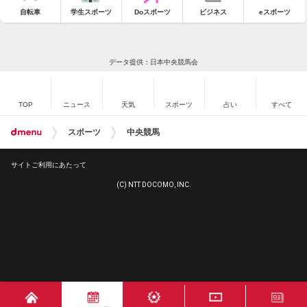
自転車
学生スポーツ
Doスポーツ
ビジネス
eスポーツ
データ提供：日本中央競馬会
TOP
ニュース
天気
スポーツ
占い
すべて
スポーツ
中央競馬
サイトご利用にあたって
(C) NTT DOCOMO, INC.