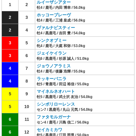
ルイーザシアター
1
2
牡4 / 鹿毛 / 内田 博幸 / 56.0kg
ホッコーブレーヴ
2
3
牡4 / 鹿毛 / 三浦 皇成 / 56.0kg
ヴァルナビスティー
2
4
牡4 / 黒鹿毛 / 吉田 豊 / 54.0kg
シンクオブミー
3
5
牝4 / 鹿毛 / 大庭 和弥 / 53.0kg
ジェイケイラン
3
6
牝6 / 黒鹿毛 / 杉原 誠人 / 51.0kg
ジョウノアラミス
4
7
牡4 / 鹿毛 / 後藤 浩輝 / 55.0kg
ラッキーバニラ
4
8
牡5 / 青鹿毛 / 田辺 裕信 / 55.0kg
マイネルネオハート
5
9
牡5 / 黒鹿毛 / 武士沢 友治 / 54.0kg
シンボリローレンス
5
10
セン7 / 黒鹿毛 / 丸山 元気 / 54.0kg
ファタモルガーナ
6
11
セン4 / 鹿毛 / 川島 信二 / 56.0kg
セイカミカワ
6
12
牝5 / 黒鹿毛 / 江田 照男 / 50.0kg