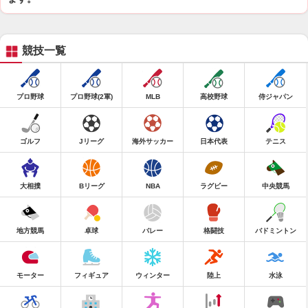
競技一覧
プロ野球
プロ野球(2軍)
MLB
高校野球
侍ジャパン
ゴルフ
Jリーグ
海外サッカー
日本代表
テニス
大相撲
Bリーグ
NBA
ラグビー
中央競馬
地方競馬
卓球
バレー
格闘技
バドミントン
モーター
フィギュア
ウィンター
陸上
水泳