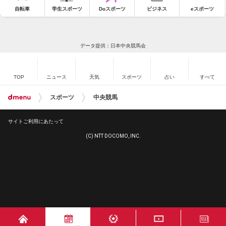
自転車
学生スポーツ
Doスポーツ
ビジネス
eスポーツ
データ提供：日本中央競馬会
TOP
ニュース
天気
スポーツ
占い
すべて
スポーツ
中央競馬
サイトご利用にあたって
(C) NTT DOCOMO, INC.