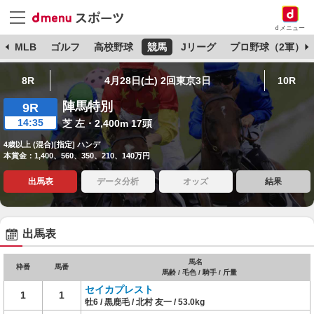
dメニュー
球
MLB
ゴルフ
高校野球
競馬
Jリーグ
プロ野球（2軍）
8R
4月28日(土) 2回東京3日
10R
陣馬特別
9R
14:35
芝 左・2,400m 17頭
4歳以上 (混合)[指定] ハンデ
本賞金：1,400、560、350、210、140万円
出馬表
データ分析
オッズ
結果
出馬表
馬名
枠番
馬番
馬齢 / 毛色 / 騎手 / 斤量
セイカプレスト
1
1
牡6 / 黒鹿毛 / 北村 友一 / 53.0kg