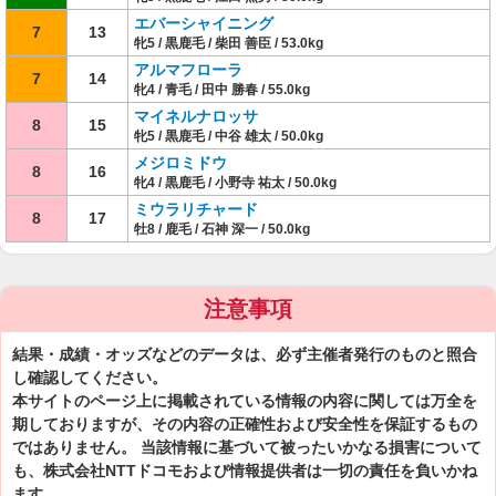
エバーシャイニング
7
13
牝5 / 黒鹿毛 / 柴田 善臣 / 53.0kg
アルマフローラ
7
14
牝4 / 青毛 / 田中 勝春 / 55.0kg
マイネルナロッサ
8
15
牝5 / 黒鹿毛 / 中谷 雄太 / 50.0kg
メジロミドウ
8
16
牝4 / 黒鹿毛 / 小野寺 祐太 / 50.0kg
ミウラリチャード
8
17
牡8 / 鹿毛 / 石神 深一 / 50.0kg
注意事項
結果・成績・オッズなどのデータは、必ず主催者発行のものと照合
し確認してください。
本サイトのページ上に掲載されている情報の内容に関しては万全を
期しておりますが、その内容の正確性および安全性を保証するもの
ではありません。 当該情報に基づいて被ったいかなる損害について
も、株式会社NTTドコモおよび情報提供者は一切の責任を負いかね
ます。