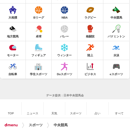
大相撲
Bリーグ
NBA
ラグビー
中央競馬
地方競馬
卓球
バレー
格闘技
バドミントン
モーター
フィギュア
ウィンター
陸上
水泳
自転車
学生スポーツ
Doスポーツ
ビジネス
eスポーツ
データ提供：日本中央競馬会
TOP
ニュース
天気
スポーツ
占い
すべて
スポーツ
中央競馬