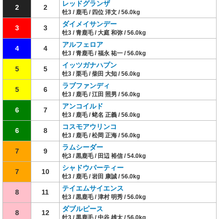
レッドグランザ
2
2
牡3 / 鹿毛 / 四位 洋文 / 56.0kg
ダイメイサンデー
3
3
牡3 / 青鹿毛 / 大庭 和弥 / 56.0kg
アルフェロア
4
4
牡3 / 青鹿毛 / 福永 祐一 / 56.0kg
イッツガナハプン
5
5
牡3 / 栗毛 / 柴田 大知 / 56.0kg
ラブファンディ
5
6
牡3 / 鹿毛 / 江田 照男 / 56.0kg
アンコイルド
6
7
牡3 / 鹿毛 / 蛯名 正義 / 56.0kg
コスモアウリンコ
6
8
牡3 / 鹿毛 / 松岡 正海 / 56.0kg
ラムシーダー
7
9
牝3 / 黒鹿毛 / 田辺 裕信 / 54.0kg
シャドウパーティー
7
10
牡3 / 鹿毛 / 岩田 康誠 / 56.0kg
テイエムサイエンス
8
11
牡3 / 黒鹿毛 / 津村 明秀 / 56.0kg
ダブルピース
8
12
牡3 / 黒鹿毛 / 中谷 雄太 / 56.0kg