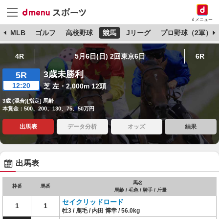
dメニュー
球
MLB
ゴルフ
高校野球
競馬
Jリーグ
プロ野球（2軍）
4R
5月6日(日) 2回東京6日
6R
3歳未勝利
5R
12:20
芝 左・2,000m 12頭
3歳 (混合)[指定] 馬齢
本賞金：500、200、130、75、50万円
出馬表
データ分析
オッズ
結果
出馬表
馬名
枠番
馬番
馬齢 / 毛色 / 騎手 / 斤量
セイクリッドロード
1
1
牡3 / 鹿毛 / 内田 博幸 / 56.0kg