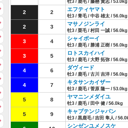
牡3 / 鹿毛 / 藤懸 貴志 / 53.0kg
エフティヤマト
2
2
牡3 / 青毛 / 中谷 雄太 / 56.0kg
マサノジンライ
2
3
牡3 / 栗毛 / 村田 一誠 / 56.0kg
シャイボーイ
3
4
牡3 / 鹿毛 / 勝浦 正樹 / 56.0kg
ロトスカイハイ
3
5
牡3 / 鹿毛 / 大野 拓弥 / 56.0kg
ダヴィード
4
6
牡3 / 鹿毛 / 古川 吉洋 / 56.0kg
キタサンカイザー
4
7
牡3 / 鹿毛 / 菅原 隆一 / 53.0kg
ヤマニンメダイユ
5
8
牡3 / 鹿毛 / 田中 健 / 56.0kg
キャプテンジャパン
5
9
牡3 / 黒鹿毛 / 吉田 隼人 / 56.0
シンゼンユメノスケ