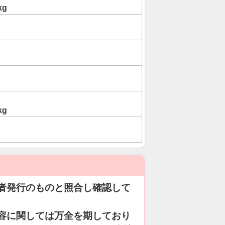
kg
kg
者発行のものと照合し確認して
容に関しては万全を期しており