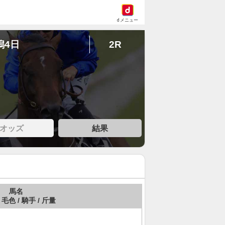
dメニュー
潟4日
2R
オッズ
結果
馬名
 毛色 / 騎手 / 斤量