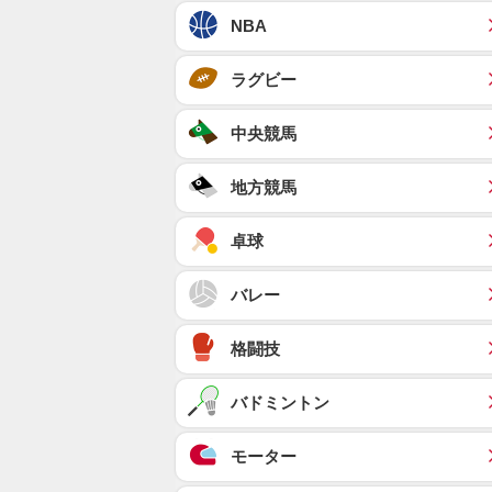
NBA
ラグビー
中央競馬
地方競馬
卓球
バレー
格闘技
バドミントン
モーター