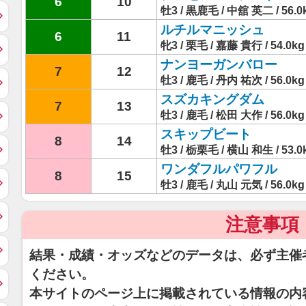
6
10
牡3 / 黒鹿毛 / 中舘 英二 / 56.0
ルチルマニッシュ
6
11
牝3 / 栗毛 / 嘉藤 貴行 / 54.0kg
ナンヨーガンバロー
7
12
牡3 / 鹿毛 / 丹内 祐次 / 56.0kg
スズカキングダム
7
13
牡3 / 鹿毛 / 松田 大作 / 56.0kg
スキップビート
8
14
牡3 / 栃栗毛 / 横山 和生 / 53.0
ワンダフルパワフル
8
15
牡3 / 鹿毛 / 丸山 元気 / 56.0kg
注意事項
結果・成績・オッズなどのデータは、必ず主催
ください。
本サイトのページ上に掲載されている情報の内