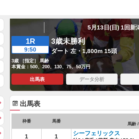
5月13日(日) 1回新
1R
3歳未勝利
9:50
ダート 左・1,800m 15頭
3歳 ［指定］ 馬齢
本賞金：500、200、130、75、50万円
出馬表
データ分析
出馬表
枠番
馬番
馬齢 /
シーフェリックス
1
1