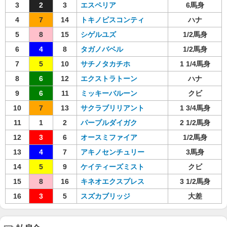
3
2
3
エスペリア
6馬身
4
7
14
トキノビスコンティ
ハナ
5
8
15
シゲルユズ
1/2馬身
6
4
8
タガノバベル
1/2馬身
7
5
10
サチノタカチホ
1 1/4馬身
8
6
12
エクストラトーン
ハナ
9
6
11
ミッキーバルーン
クビ
10
7
13
サクラブリリアント
1 3/4馬身
11
1
2
パープルダイガク
2 1/2馬身
12
3
6
オースミファイア
1/2馬身
13
4
7
アキノセンチュリー
3馬身
14
5
9
ケイティーズミスト
クビ
15
8
16
キネオエクスプレス
3 1/2馬身
16
3
5
スズカブリッジ
大差