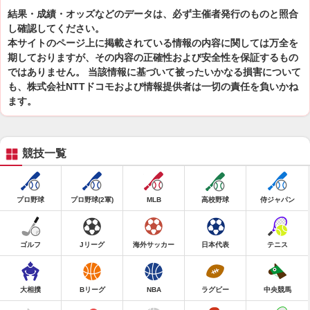
結果・成績・オッズなどのデータは、必ず主催者発行のものと照合
し確認してください。
本サイトのページ上に掲載されている情報の内容に関しては万全を
期しておりますが、その内容の正確性および安全性を保証するもの
ではありません。 当該情報に基づいて被ったいかなる損害について
も、株式会社NTTドコモおよび情報提供者は一切の責任を負いかね
ます。
競技一覧
プロ野球
プロ野球(2軍)
MLB
高校野球
侍ジャパン
ゴルフ
Jリーグ
海外サッカー
日本代表
テニス
大相撲
Bリーグ
NBA
ラグビー
中央競馬