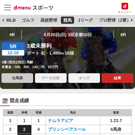
dメニュー
球
MLB
ゴルフ
高校野球
競馬
Jリーグ
プロ野球（2軍）
4R
5月20日(日) 3回京都10日
6R
3歳未勝利
5R
12:10
ダート 右・1,400m 16頭
3歳 (混合)[指定] 馬齢
本賞金：500、200、130、75、50万円
出馬表
データ分析
オッズ
結果
競走成績
着順
枠番
馬番
馬名
着差
1
1
1
ナムラアピア
1.23.7
2
2
4
プリンシペアスール
6馬身