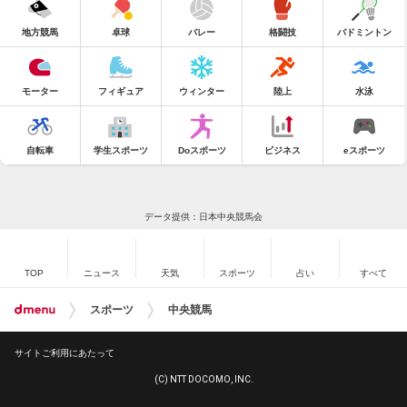
地方競馬
卓球
バレー
格闘技
バドミントン
モーター
フィギュア
ウィンター
陸上
水泳
自転車
学生スポーツ
Doスポーツ
ビジネス
eスポーツ
データ提供：日本中央競馬会
TOP
ニュース
天気
スポーツ
占い
すべて
スポーツ
中央競馬
サイトご利用にあたって
(C) NTT DOCOMO, INC.