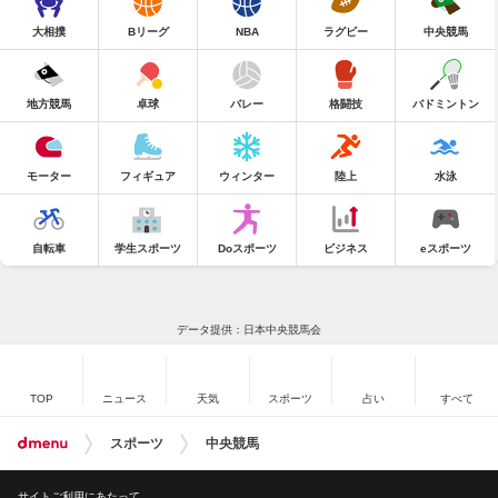
大相撲
Bリーグ
NBA
ラグビー
中央競馬
地方競馬
卓球
バレー
格闘技
バドミントン
モーター
フィギュア
ウィンター
陸上
水泳
自転車
学生スポーツ
Doスポーツ
ビジネス
eスポーツ
データ提供：日本中央競馬会
TOP
ニュース
天気
スポーツ
占い
すべて
スポーツ
中央競馬
サイトご利用にあたって