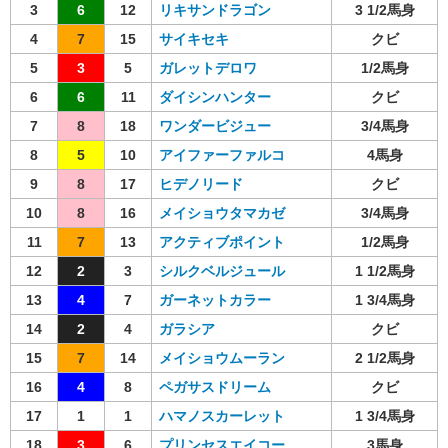
3
6
12
リキサンドラゴン
3 1/2馬身
4
7
15
サイキセキ
クビ
5
3
5
ガレットデロワ
1/2馬身
6
6
11
ダイシンハンター
クビ
7
8
18
ワンダービジュー
3/4馬身
8
5
10
アイファーファルコ
4馬身
9
8
17
ヒデノリード
クビ
10
8
16
メイショウタマカゼ
3/4馬身
11
7
13
アクティブポイント
1/2馬身
12
2
3
シルクベルジュール
1 1/2馬身
13
4
7
ガーネットカラー
1 3/4馬身
14
2
4
ガラシア
クビ
15
7
14
メイショウムーラン
2 1/2馬身
16
4
8
ペガサスドリーム
クビ
17
1
1
ハマノスカーレット
1 3/4馬身
18
3
6
プリンセスエイコー
3馬身