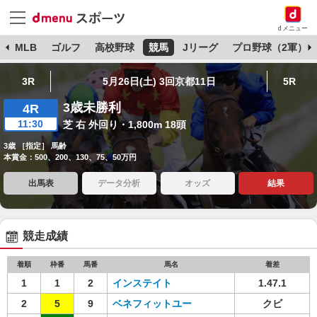
dメニュー
球
MLB
ゴルフ
高校野球
競馬
Jリーグ
プロ野球（2軍）
3R
5月26日(土) 3回京都11日
5R
3歳未勝利
4R
11:30
芝 右 外回り・1,800m 18頭
3歳 ［指定］ 馬齢
本賞金：500、200、130、75、50万円
出馬表
データ分析
オッズ
結果
競走成績
着順
枠番
馬番
馬名
着差
1
1
2
インステイト
1.47.1
2
5
9
ベネフィットユー
クビ