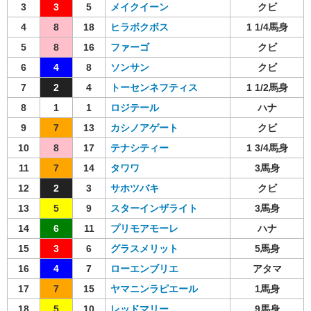
3
3
5
メイクイーン
クビ
4
8
18
ヒラボクボス
1 1/4馬身
5
8
16
ファーゴ
クビ
6
4
8
ソンサン
クビ
7
2
4
トーセンネフティス
1 1/2馬身
8
1
1
ロジテール
ハナ
9
7
13
カシノアゲート
クビ
10
8
17
テナシティー
1 3/4馬身
11
7
14
タワワ
3馬身
12
2
3
サホツバキ
クビ
13
5
9
スターインザライト
3馬身
14
6
11
プリモアモーレ
ハナ
15
3
6
グラスメリット
5馬身
16
4
7
ローエンブリエ
アタマ
17
7
15
ヤマニンラピエール
1馬身
18
5
10
レッドマリー
9馬身