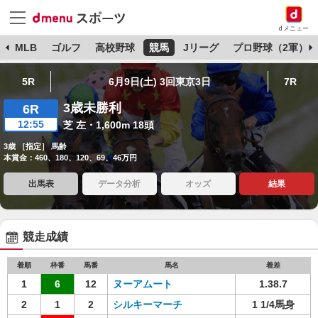
dメニュー
球
MLB
ゴルフ
高校野球
競馬
Jリーグ
プロ野球（2軍）
5R
6月9日(土) 3回東京3日
7R
3歳未勝利
6R
12:55
芝 左・1,600m 18頭
3歳 ［指定］ 馬齢
本賞金：460、180、120、69、46万円
出馬表
データ分析
オッズ
結果
競走成績
着順
枠番
馬番
馬名
着差
1
6
12
ヌーアムート
1.38.7
2
1
2
シルキーマーチ
1 1/4馬身