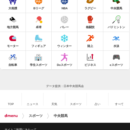
大相撲
Bリーグ
NBA
ラグビー
中央競馬
地方競馬
卓球
バレー
格闘技
バドミントン
モーター
フィギュア
ウィンター
陸上
水泳
自転車
学生スポーツ
Doスポーツ
ビジネス
eスポーツ
データ提供：日本中央競馬会
TOP
ニュース
天気
スポーツ
占い
すべて
スポーツ
中央競馬
サイトご利用にあたって