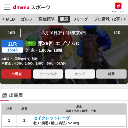
dメニュー
球
MLB
ゴルフ
高校野球
競馬
Jリーグ
プロ野球（2軍）
10R
6月10日(日) 3回東京4日
12R
第29回 エプソムC
11R
15:45
芝 左・1,800m 18頭
3歳以上 (国際)(特指) 別定
本賞金：4,000、1,600、1,000、600、400万円
出馬表
データ分析
オッズ
結果
出馬表
馬名
枠番
馬番
馬齢 / 毛色 / 騎手 / 斤量
セイクレットレーヴ
1
1
牡3 / 鹿毛 / 横山 典弘 / 52.0kg