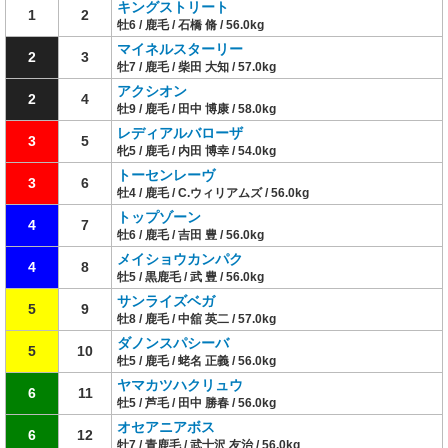
キングストリート
1
2
牡6 / 鹿毛 / 石橋 脩 / 56.0kg
マイネルスターリー
2
3
牡7 / 鹿毛 / 柴田 大知 / 57.0kg
アクシオン
2
4
牡9 / 鹿毛 / 田中 博康 / 58.0kg
レディアルバローザ
3
5
牝5 / 鹿毛 / 内田 博幸 / 54.0kg
トーセンレーヴ
3
6
牡4 / 鹿毛 / C.ウィリアムズ / 56.0kg
トップゾーン
4
7
牡6 / 鹿毛 / 吉田 豊 / 56.0kg
メイショウカンパク
4
8
牡5 / 黒鹿毛 / 武 豊 / 56.0kg
サンライズベガ
5
9
牡8 / 鹿毛 / 中舘 英二 / 57.0kg
ダノンスパシーバ
5
10
牡5 / 鹿毛 / 蛯名 正義 / 56.0kg
ヤマカツハクリュウ
6
11
牡5 / 芦毛 / 田中 勝春 / 56.0kg
オセアニアボス
6
12
牡7 / 青鹿毛 / 武士沢 友治 / 56.0kg