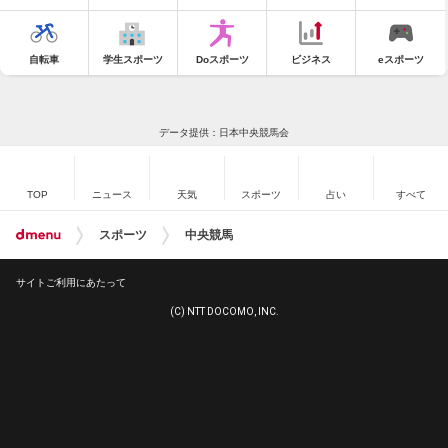
自転車
学生スポーツ
Doスポーツ
ビジネス
eスポーツ
データ提供：日本中央競馬会
TOP
ニュース
天気
スポーツ
占い
すべて
スポーツ
中央競馬
サイトご利用にあたって
(C) NTT DOCOMO, INC.