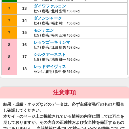
ダイワファルコン
7
13
牡5 / 鹿毛 / 北村 宏司 / 56.0kg
ダノンシャーク
7
14
牡4 / 鹿毛 / 福永 祐一 / 56.0kg
モンテエン
7
15
牡5 / 鹿毛 / 松岡 正海 / 56.0kg
レッツゴーキリシマ
8
16
牡7 / 鹿毛 / 江田 照男 / 57.0kg
シルクアーネスト
8
17
牡5 / 栗毛 / 池添 謙一 / 56.0kg
レッドデイヴィス
8
18
セン4 / 鹿毛 / 浜中 俊 / 56.0kg
注意事項
結果・成績・オッズなどのデータは、必ず主催者発行のものと照合
し確認してください。
本サイトのページ上に掲載されている情報の内容に関しては万全を
期しておりますが、その内容の正確性および安全性を保証するもの
ではありません。 当該情報に基づいて被ったいかなる損害について