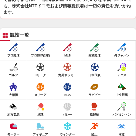
も、株式会社NTTドコモおよび情報提供者は一切の責任を負いかね
ます。
競技一覧
プロ野球
プロ野球(2軍)
MLB
高校野球
侍ジャパン
ゴルフ
Jリーグ
海外サッカー
日本代表
テニス
大相撲
Bリーグ
NBA
ラグビー
中央競馬
地方競馬
卓球
バレー
格闘技
バドミントン
モーター
フィギュア
ウィンター
陸上
水泳