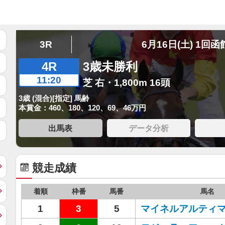
3R
6月16日(土) 1回函
4R
3歳未勝利
11:20
芝 右・1,800m 16頭
3歳 (混合)[指定] 馬齢
本賞金：460、180、120、69、46万円
出馬表
データ分析
競走成績
着順
枠番
馬番
馬名
1
3
5
マイネルアルティ