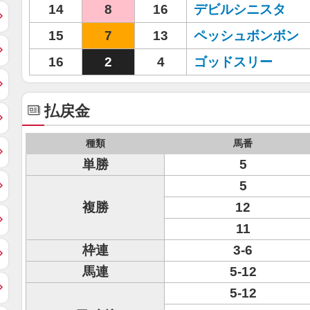
14
8
16
デビルシニスタ
15
7
13
ペッシュボンボン
16
2
4
ゴッドスリー
払戻金
種類
馬番
単勝
5
5
複勝
12
11
枠連
3-6
馬連
5-12
5-12