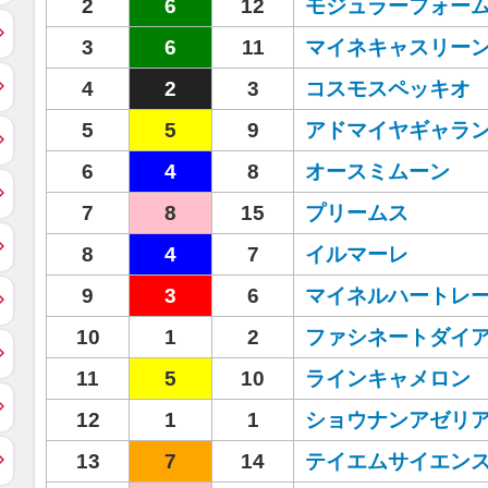
2
6
12
モジュラーフォー
3
6
11
マイネキャスリー
4
2
3
コスモスペッキオ
5
5
9
アドマイヤギャラ
6
4
8
オースミムーン
7
8
15
プリームス
8
4
7
イルマーレ
9
3
6
マイネルハートレ
10
1
2
ファシネートダイ
11
5
10
ラインキャメロン
12
1
1
ショウナンアゼリ
13
7
14
テイエムサイエン