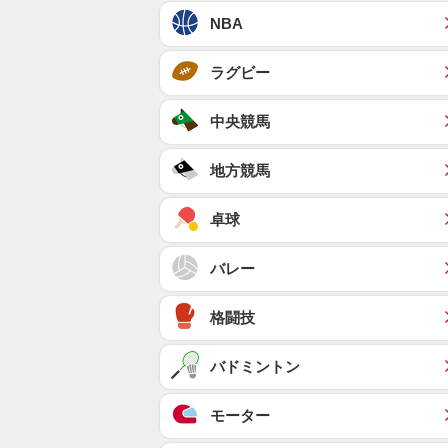
NBA
ラグビー
中央競馬
地方競馬
卓球
バレー
格闘技
バドミントン
モーター