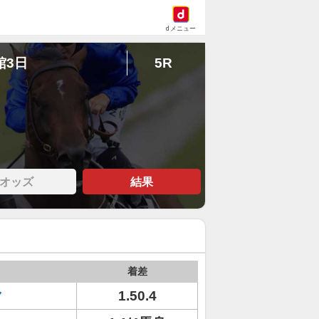
dメニュー
館3日
5R
オッズ
結果
着差
マ
1.50.4