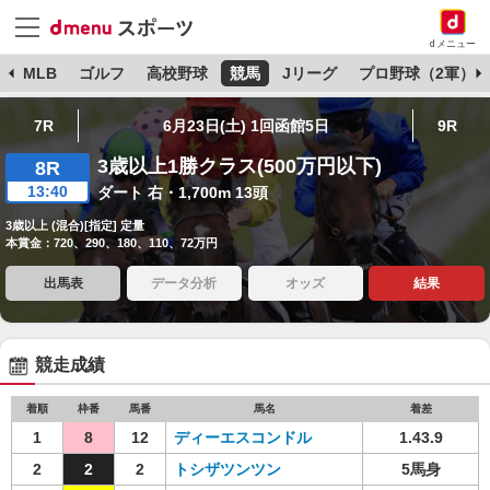
dメニュー
球
MLB
ゴルフ
高校野球
競馬
Jリーグ
プロ野球（2軍）
7R
6月23日(土) 1回函館5日
9R
3歳以上1勝クラス(500万円以下)
8R
13:40
ダート 右・1,700m 13頭
3歳以上 (混合)[指定] 定量
本賞金：720、290、180、110、72万円
出馬表
データ分析
オッズ
結果
競走成績
着順
枠番
馬番
馬名
着差
1
8
12
ディーエスコンドル
1.43.9
2
2
2
トシザツンツン
5馬身