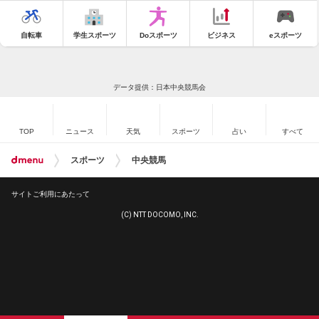
自転車
学生スポーツ
Doスポーツ
ビジネス
eスポーツ
データ提供：日本中央競馬会
TOP
ニュース
天気
スポーツ
占い
すべて
スポーツ
中央競馬
サイトご利用にあたって
(C) NTT DOCOMO, INC.