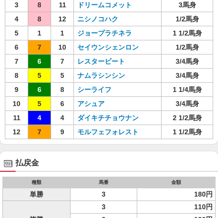
3
8
11
ドリームコメット
3馬身
4
8
12
ニシノコハク
1/2馬身
5
1
1
ジョープラチネラ
1 1/2馬身
6
7
10
セイウンシェンロン
1/2馬身
7
6
7
レスタービート
3/4馬身
8
5
5
ナムラシンシン
3/4馬身
9
6
8
シーライフ
1 1/4馬身
10
5
6
アシュア
3/4馬身
11
4
4
ダイキチチョウナン
2 1/2馬身
12
7
9
モルフェフォレスト
1 1/2馬身
払戻金
種類
馬番
金額
単勝
3
180円
3
110円