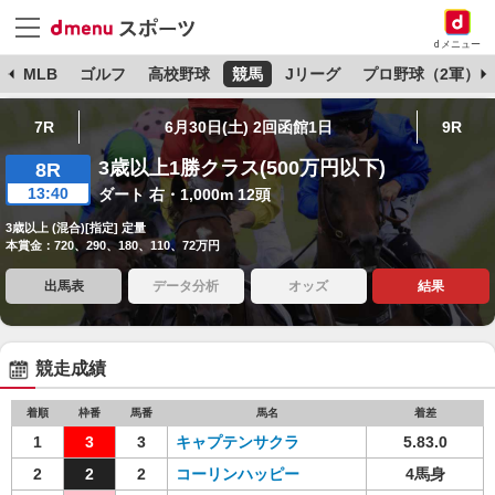
dメニュー
球
MLB
ゴルフ
高校野球
競馬
Jリーグ
プロ野球（2軍）
7R
6月30日(土) 2回函館1日
9R
3歳以上1勝クラス(500万円以下)
8R
13:40
ダート 右・1,000m 12頭
3歳以上 (混合)[指定] 定量
本賞金：720、290、180、110、72万円
出馬表
データ分析
オッズ
結果
競走成績
着順
枠番
馬番
馬名
着差
1
3
3
キャプテンサクラ
5.83.0
2
2
2
コーリンハッピー
4馬身