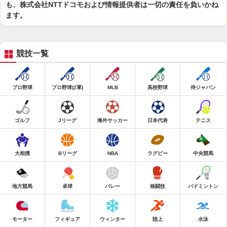
も、株式会社NTTドコモおよび情報提供者は一切の責任を負いかね
ます。
競技一覧
プロ野球
プロ野球(2軍)
MLB
高校野球
侍ジャパン
ゴルフ
Jリーグ
海外サッカー
日本代表
テニス
大相撲
Bリーグ
NBA
ラグビー
中央競馬
地方競馬
卓球
バレー
格闘技
バドミントン
モーター
フィギュア
ウィンター
陸上
水泳