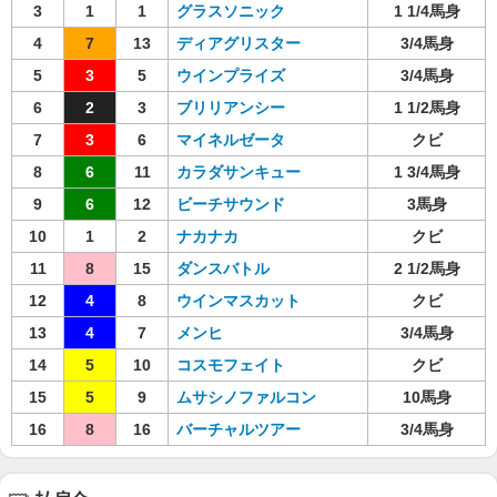
3
1
1
グラスソニック
1 1/4馬身
4
7
13
ディアグリスター
3/4馬身
5
3
5
ウインプライズ
3/4馬身
6
2
3
ブリリアンシー
1 1/2馬身
7
3
6
マイネルゼータ
クビ
8
6
11
カラダサンキュー
1 3/4馬身
9
6
12
ビーチサウンド
3馬身
10
1
2
ナカナカ
クビ
11
8
15
ダンスバトル
2 1/2馬身
12
4
8
ウインマスカット
クビ
13
4
7
メンヒ
3/4馬身
14
5
10
コスモフェイト
クビ
15
5
9
ムサシノファルコン
10馬身
16
8
16
バーチャルツアー
3/4馬身