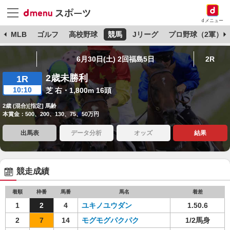
dメニュー
球
MLB
ゴルフ
高校野球
競馬
Jリーグ
プロ野球（2軍）
6月30日(土) 2回福島5日
2R
2歳未勝利
1R
10:10
芝 右・1,800m 16頭
2歳 (混合)[指定] 馬齢
本賞金：500、200、130、75、50万円
出馬表
データ分析
オッズ
結果
競走成績
着順
枠番
馬番
馬名
着差
1
2
4
ユキノユウダン
1.50.6
2
7
14
モグモグパクパク
1/2馬身