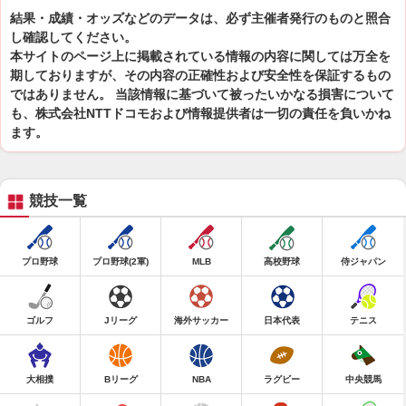
結果・成績・オッズなどのデータは、必ず主催者発行のものと照合
し確認してください。
本サイトのページ上に掲載されている情報の内容に関しては万全を
期しておりますが、その内容の正確性および安全性を保証するもの
ではありません。 当該情報に基づいて被ったいかなる損害について
も、株式会社NTTドコモおよび情報提供者は一切の責任を負いかね
ます。
競技一覧
プロ野球
プロ野球(2軍)
MLB
高校野球
侍ジャパン
ゴルフ
Jリーグ
海外サッカー
日本代表
テニス
大相撲
Bリーグ
NBA
ラグビー
中央競馬