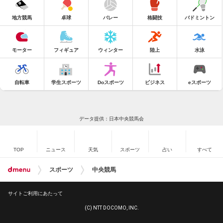
地方競馬
卓球
バレー
格闘技
バドミントン
モーター
フィギュア
ウィンター
陸上
水泳
自転車
学生スポーツ
Doスポーツ
ビジネス
eスポーツ
データ提供：日本中央競馬会
TOP
ニュース
天気
スポーツ
占い
すべて
スポーツ
中央競馬
サイトご利用にあたって
(C) NTT DOCOMO, INC.