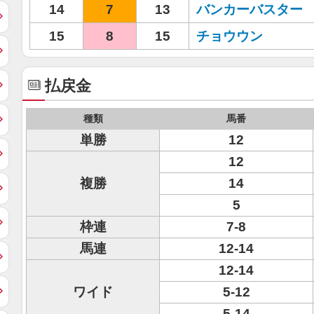
14
7
13
バンカーバスター
15
8
15
チョウウン
払戻金
種類
馬番
単勝
12
12
複勝
14
5
枠連
7-8
馬連
12-14
12-14
ワイド
5-12
5-14