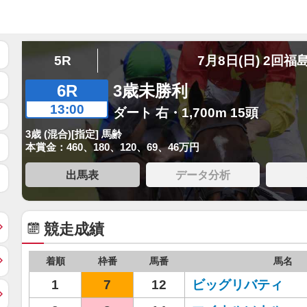
5R
7月8日(日) 2回福
6R
3歳未勝利
13:00
ダート 右・1,700m 15頭
3歳 (混合)[指定] 馬齢
本賞金：460、180、120、69、46万円
出馬表
データ分析
競走成績
着順
枠番
馬番
馬名
1
7
12
ビッグリバティ