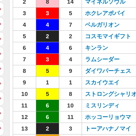
2
8
14
マイネルソウル
3
3
5
ホクレアポパイ
4
4
7
ベルガリオン
5
2
2
コスモマイギフト
6
4
6
キンラン
7
3
4
ラムシーダー
8
5
9
ダイワパーチェス
9
1
1
スカイウエイ
10
5
8
ストロングシャリ
11
6
10
ミスリンディ
12
6
11
ホッコーリョウマ
13
2
3
トーアハナノマイ