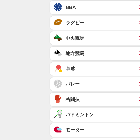
NBA
ラグビー
中央競馬
地方競馬
卓球
バレー
格闘技
バドミントン
モーター