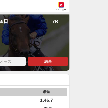
dメニュー
島8日
7R
オッズ
結果
着差
1.46.7