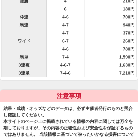
複勝
4
210円
6
180円
枠連
4-6
700円
馬連
4-7
940円
4-7
370円
ワイド
6-7
260円
4-6
780円
馬単
7-4
1,590円
3連複
4-6-7
1,630円
3連単
7-4-6
7,210円
注意事項
結果・成績・オッズなどのデータは、必ず主催者発行のものと照合
し確認してください。
本サイトのページ上に掲載されている情報の内容に関しては万全を
期しておりますが、その内容の正確性および安全性を保証するもの
ではありません。 当該情報に基づいて被ったいかなる損害について