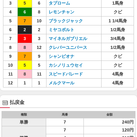
3
5
6
タプローム
1馬身
4
6
8
レモンチャン
クビ
5
7
10
ブラックジャック
1 1/4馬身
6
2
2
ミヤコボルト
1/2馬身
7
3
3
マイネルガブリエル
3/4馬身
8
8
12
クレバーユニバース
1/2馬身
9
7
9
シャンピオナ
クビ
10
5
5
カシノリュウセイ
クビ
11
8
11
スピードパレード
4馬身
12
1
1
メルクマール
4馬身
払戻金
種類
馬番
金額
単勝
7
240円
7
120円