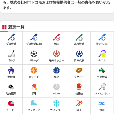
も、株式会社NTTドコモおよび情報提供者は一切の責任を負いかね
ます。
競技一覧
プロ野球
プロ野球(2軍)
MLB
高校野球
侍ジャパン
ゴルフ
Jリーグ
海外サッカー
日本代表
テニス
大相撲
Bリーグ
NBA
ラグビー
中央競馬
地方競馬
卓球
バレー
格闘技
バドミントン
モーター
フィギュア
ウィンター
陸上
水泳