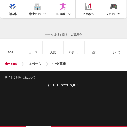
自転車
学生スポーツ
Doスポーツ
ビジネス
eスポーツ
データ提供：日本中央競馬会
TOP
ニュース
天気
スポーツ
占い
すべて
スポーツ
中央競馬
サイトご利用にあたって
(C) NTT DOCOMO, INC.