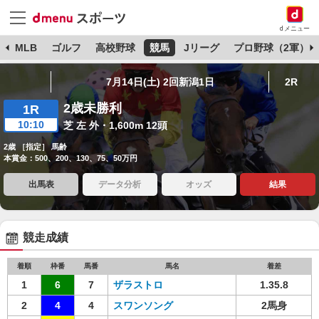
dメニュー
球
MLB
ゴルフ
高校野球
競馬
Jリーグ
プロ野球（2軍）
7月14日(土) 2回新潟1日
2R
2歳未勝利
1R
10:10
芝 左 外・1,600m 12頭
2歳 ［指定］ 馬齢
本賞金：500、200、130、75、50万円
出馬表
データ分析
オッズ
結果
競走成績
着順
枠番
馬番
馬名
着差
1
6
7
ザラストロ
1.35.8
2
4
4
スワンソング
2馬身