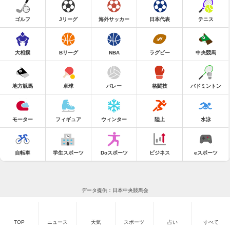
ゴルフ
Jリーグ
海外サッカー
日本代表
テニス
大相撲
Bリーグ
NBA
ラグビー
中央競馬
地方競馬
卓球
バレー
格闘技
バドミントン
モーター
フィギュア
ウィンター
陸上
水泳
自転車
学生スポーツ
Doスポーツ
ビジネス
eスポーツ
データ提供：日本中央競馬会
TOP
ニュース
天気
スポーツ
占い
すべて