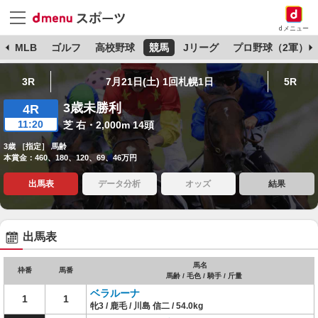
dメニュー
球
MLB
ゴルフ
高校野球
競馬
Jリーグ
プロ野球（2軍）
3R
7月21日(土) 1回札幌1日
5R
3歳未勝利
4R
11:20
芝 右・2,000m 14頭
3歳 ［指定］ 馬齢
本賞金：460、180、120、69、46万円
出馬表
データ分析
オッズ
結果
出馬表
馬名
枠番
馬番
馬齢 / 毛色 / 騎手 / 斤量
ベラルーナ
1
1
牝3 / 鹿毛 / 川島 信二 / 54.0kg