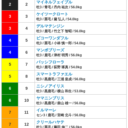
マイネルフェイブル
2
2
牡3 / 青毛 / 丹内 祐次 / 56.0kg
ケイツークロート
3
3
牝3 / 栗毛 / 黛 弘人 / 54.0kg
デルマテンジン
3
4
牡3 / 鹿毛 / 竹之下 智昭 / 56.0kg
ビコーワンダフル
4
5
牝3 / 栗毛 / 小林 慎一郎 / 54.0kg
マンボブリーズ
4
6
牡3 / 鹿毛 / 津村 明秀 / 56.0kg
パッシフローラ
5
7
牝3 / 鹿毛 / 荻野 琢真 / 54.0kg
スマートラファエル
5
8
牡3 / 黒鹿毛 / 三浦 皇成 / 56.0kg
ニシノアイリス
6
9
牡3 / 黒鹿毛 / 横山 和生 / 53.0kg
ヤマニンブリス
6
10
牡3 / 黒鹿毛 / 柴山 雄一 / 56.0kg
イルマーレ
7
11
セン3 / 鹿毛 / 宮崎 北斗 / 56.0kg
クリールハヤテ
7
12
牡3 / 栗毛 / 藤田 伸二 / 56.0kg