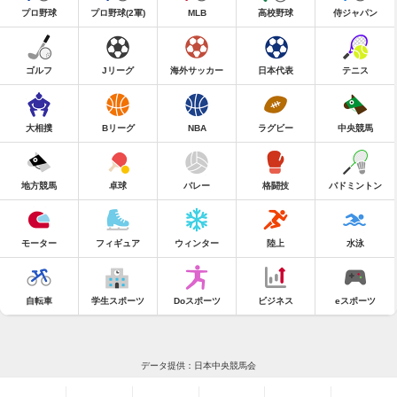
プロ野球
プロ野球(2軍)
MLB
高校野球
侍ジャパン
ゴルフ
Jリーグ
海外サッカー
日本代表
テニス
大相撲
Bリーグ
NBA
ラグビー
中央競馬
地方競馬
卓球
バレー
格闘技
バドミントン
モーター
フィギュア
ウィンター
陸上
水泳
自転車
学生スポーツ
Doスポーツ
ビジネス
eスポーツ
データ提供：日本中央競馬会