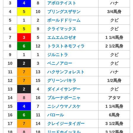
3
4
8
アポロテイスト
ハナ
4
5
10
ブリングスザサン
3/4馬身
5
1
2
ボールドドリーム
クビ
6
5
9
クライマックス
クビ
7
3
5
エムエムロゼオ
1 1/4馬身
8
6
12
トラストネモフィラ
2 1/2馬身
9
1
1
ジルニトラ
クビ
10
2
3
ベニノアロー
クビ
11
7
13
ハクサンフォレスト
ハナ
12
7
15
グリーンパキラ
1/2馬身
13
2
4
ダイメイサンデー
クビ
14
8
16
ブルーナボーニャ
アタマ
15
4
7
ニシノウマノスケ
1 1/4馬身
16
6
11
バロール
6馬身
17
7
14
クレイジータイガー
3 1/2馬身
18
8
18
リードホイッスル
3 1/2馬身