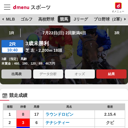
dメニュー
球
MLB
ゴルフ
高校野球
競馬
Jリーグ
プロ野球（2軍）
1R
7月22日(日) 2回新潟4日
3R
3歳未勝利
2R
10:40
芝 左・2,200m 18頭
3歳 ［指定］ 馬齢
本賞金：460、180、120、69、46万円
出馬表
データ分析
オッズ
結果
競走成績
着順
枠番
馬番
馬名
着差
1
8
17
ラウンドロビン
2.15.4
2
3
6
テナシティー
クビ