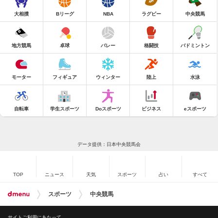
大相撲
Bリーグ
NBA
ラグビー
中央競馬
地方競馬
卓球
バレー
格闘技
バドミントン
モーター
フィギュア
ウィンター
陸上
水泳
自転車
学生スポーツ
Doスポーツ
ビジネス
eスポーツ
データ提供：日本中央競馬会
TOP
ニュース
天気
スポーツ
占い
すべて
スポーツ
中央競馬
サイトご利用にあたって