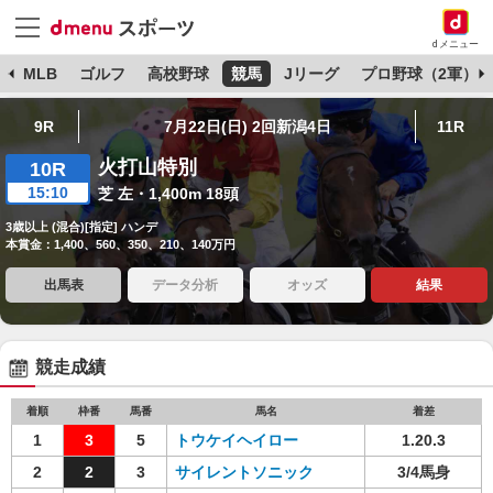
dメニュー
球
MLB
ゴルフ
高校野球
競馬
Jリーグ
プロ野球（2軍）
9R
7月22日(日) 2回新潟4日
11R
火打山特別
10R
15:10
芝 左・1,400m 18頭
3歳以上 (混合)[指定] ハンデ
本賞金：1,400、560、350、210、140万円
出馬表
データ分析
オッズ
結果
競走成績
着順
枠番
馬番
馬名
着差
1
3
5
トウケイヘイロー
1.20.3
2
2
3
サイレントソニック
3/4馬身