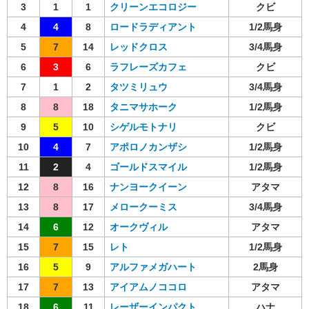
3
1
1
クリーンエコロジー
クビ
4
4
8
ロードラディアント
1/2馬身
5
7
14
レッドクロス
3/4馬身
6
3
6
ラフレーズカフェ
クビ
7
1
2
タツミリュウ
3/4馬身
8
8
18
タニマサホーク
1/2馬身
9
5
10
シゲルモトナリ
クビ
10
4
7
アポロノカンザシ
1/2馬身
11
2
4
ゴールドスマイル
1/2馬身
12
8
16
ナンヨークイーン
アタマ
13
8
17
メロークーミス
3/4馬身
14
6
12
オークヴィル
アタマ
15
7
15
レト
1/2馬身
16
5
9
アルファメガハート
2馬身
17
7
13
アイアムノココロ
アタマ
18
6
11
レーザーインパクト
ハナ