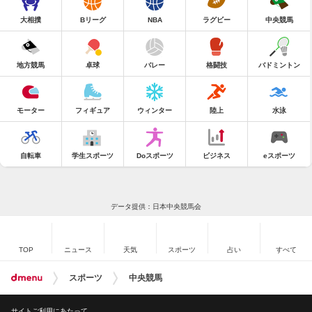
大相撲
Bリーグ
NBA
ラグビー
中央競馬
地方競馬
卓球
バレー
格闘技
バドミントン
モーター
フィギュア
ウィンター
陸上
水泳
自転車
学生スポーツ
Doスポーツ
ビジネス
eスポーツ
データ提供：日本中央競馬会
TOP
ニュース
天気
スポーツ
占い
すべて
スポーツ
中央競馬
サイトご利用にあたって