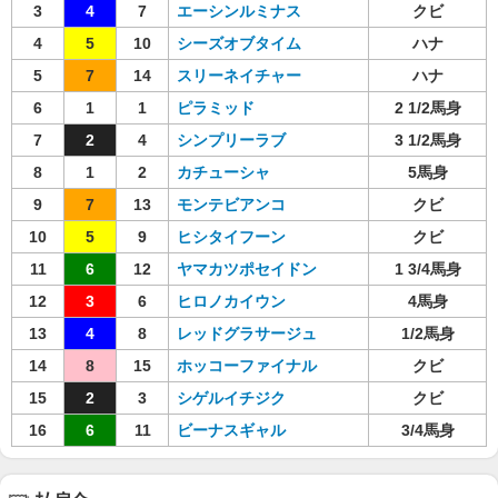
3
4
7
エーシンルミナス
クビ
4
5
10
シーズオブタイム
ハナ
5
7
14
スリーネイチャー
ハナ
6
1
1
ピラミッド
2 1/2馬身
7
2
4
シンプリーラブ
3 1/2馬身
8
1
2
カチューシャ
5馬身
9
7
13
モンテビアンコ
クビ
10
5
9
ヒシタイフーン
クビ
11
6
12
ヤマカツポセイドン
1 3/4馬身
12
3
6
ヒロノカイウン
4馬身
13
4
8
レッドグラサージュ
1/2馬身
14
8
15
ホッコーファイナル
クビ
15
2
3
シゲルイチジク
クビ
16
6
11
ビーナスギャル
3/4馬身