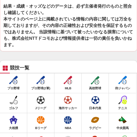
結果・成績・オッズなどのデータは、必ず主催者発行のものと照合
し確認してください。
本サイトのページ上に掲載されている情報の内容に関しては万全を
期しておりますが、その内容の正確性および安全性を保証するもの
ではありません。 当該情報に基づいて被ったいかなる損害について
も、株式会社NTTドコモおよび情報提供者は一切の責任を負いかね
ます。
競技一覧
プロ野球
プロ野球(2軍)
MLB
高校野球
侍ジャパン
ゴルフ
Jリーグ
海外サッカー
日本代表
テニス
大相撲
Bリーグ
NBA
ラグビー
中央競馬