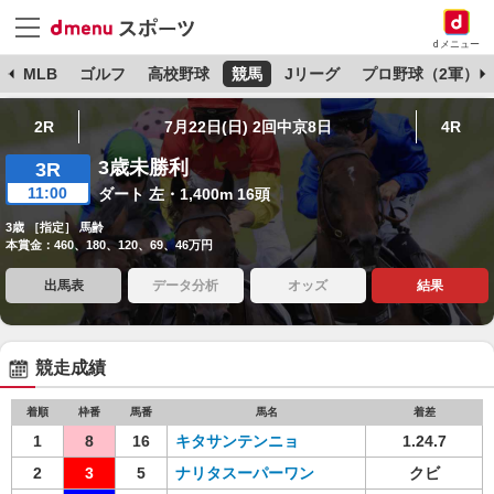
dメニュー
球
MLB
ゴルフ
高校野球
競馬
Jリーグ
プロ野球（2軍）
2R
7月22日(日) 2回中京8日
4R
3歳未勝利
3R
11:00
ダート 左・1,400m 16頭
3歳 ［指定］ 馬齢
本賞金：460、180、120、69、46万円
出馬表
データ分析
オッズ
結果
競走成績
着順
枠番
馬番
馬名
着差
1
8
16
キタサンテンニョ
1.24.7
2
3
5
ナリタスーパーワン
クビ