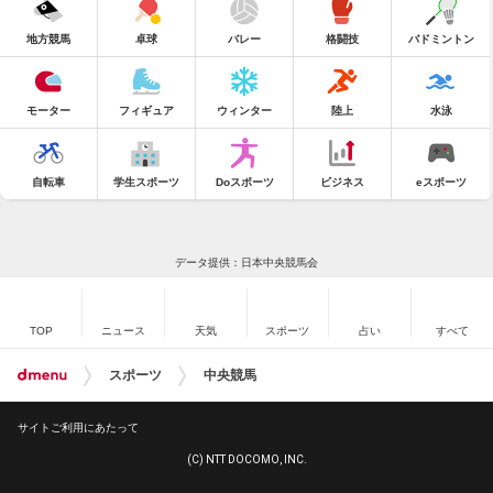
地方競馬
卓球
バレー
格闘技
バドミントン
モーター
フィギュア
ウィンター
陸上
水泳
自転車
学生スポーツ
Doスポーツ
ビジネス
eスポーツ
データ提供：日本中央競馬会
TOP
ニュース
天気
スポーツ
占い
すべて
スポーツ
中央競馬
サイトご利用にあたって
(C) NTT DOCOMO, INC.