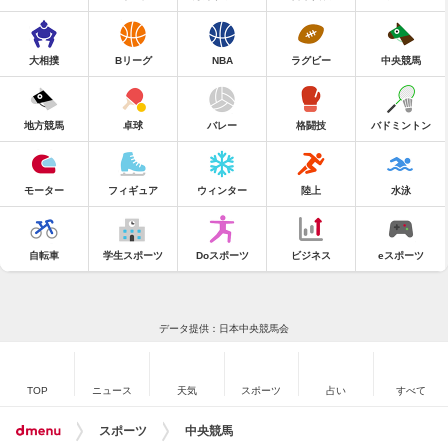
大相撲
Bリーグ
NBA
ラグビー
中央競馬
地方競馬
卓球
バレー
格闘技
バドミントン
モーター
フィギュア
ウィンター
陸上
水泳
自転車
学生スポーツ
Doスポーツ
ビジネス
eスポーツ
データ提供：日本中央競馬会
TOP
ニュース
天気
スポーツ
占い
すべて
スポーツ
中央競馬