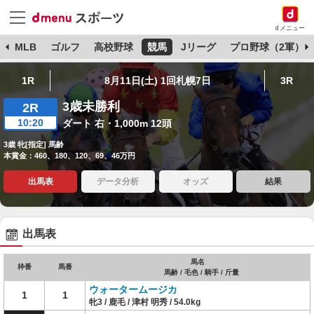
dメニュー
球
MLB
ゴルフ
高校野球
競馬
Jリーグ
プロ野球（2軍）
1R
8月11日(土) 1回札幌7日
3R
3歳未勝利
2R
10:20
ダート 右・1,000m 12頭
3歳 牝[指定] 馬齢
本賞金：460、180、120、69、46万円
出馬表
データ分析
オッズ
結果
出馬表
馬名
枠番
馬番
馬齢 / 毛色 / 騎手 / 斤量
ウォータームージカ
1
1
牝3 / 鹿毛 / 津村 明秀 / 54.0kg