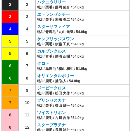
ハクユウリリー
2
2
牝3 / 栗毛 / 藤岡 佑介 / 54.0kg
エトランゼシチー
3
3
牝3 / 栗毛 / 岩橋 勇二 / 54.0kg
スターサファイア
4
4
牝3 / 青鹿毛 / 丸山 元気 / 54.0kg
ケンブリッジスワン
5
5
牝3 / 栗毛 / 伊藤 工真 / 54.0kg
カルブンクルス
5
6
牝3 / 青毛 / 勝浦 正樹 / 54.0kg
クロト
6
7
牝3 / 黒鹿毛 / 横山 和生 / 51.0kg
オリエンタルポリー
6
8
牝3 / 鹿毛 / 黛 弘人 / 54.0kg
ジーピークロス
7
9
牝3 / 栗毛 / 松田 大作 / 54.0kg
プリンセスカナ
7
10
牝3 / 栗毛 / 柴山 雄一 / 54.0kg
ツイストリボン
8
11
牝3 / 鹿毛 / 古川 吉洋 / 54.0kg
スタープラチナ
8
12
牝3 / 鹿毛 / 長岡 禎仁 / 51.0kg