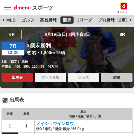
dメニュー
球
MLB
ゴルフ
高校野球
競馬
Jリーグ
プロ野球（2軍）
6R
8月19日(日) 2回小倉8日
8R
3歳未勝利
7R
13:20
芝 右・1,800m 15頭
3歳 ［指定］ 馬齢
本賞金：460、180、120、69、46万円
出馬表
データ分析
オッズ
結果
出馬表
馬名
枠番
馬番
馬齢 / 毛色 / 騎手 / 斤量
メイショウインロウ
1
1
牡3 / 栗毛 / 国分 恭介 / 56.0kg