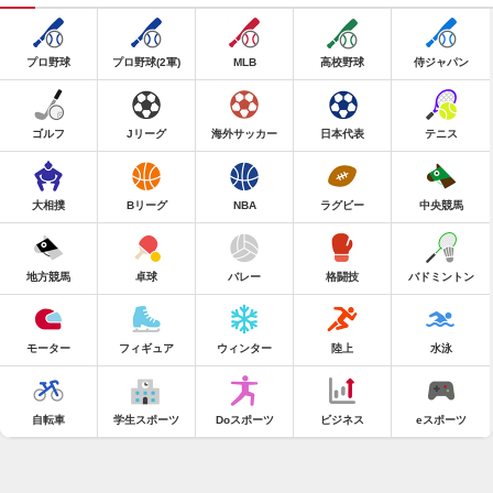
プロ野球
プロ野球(2軍)
MLB
高校野球
侍ジャパン
ゴルフ
Jリーグ
海外サッカー
日本代表
テニス
大相撲
Bリーグ
NBA
ラグビー
中央競馬
地方競馬
卓球
バレー
格闘技
バドミントン
モーター
フィギュア
ウィンター
陸上
水泳
自転車
学生スポーツ
Doスポーツ
ビジネス
eスポーツ