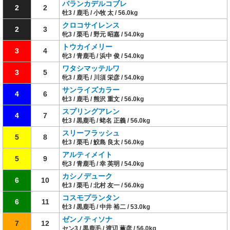
バランカデルコブレ
2
2
牡3 / 鹿毛 / 小牧 太 / 56.0kg
クロコサイレンス
2
3
牝3 / 栗毛 / 野元 昭嘉 / 54.0kg
トウカイメリー
3
4
牝3 / 青鹿毛 / 浜中 俊 / 54.0kg
ワタシマッテルワ
3
5
牝3 / 鹿毛 / 川須 栄彦 / 54.0kg
サンライズカラー
4
6
牡3 / 鹿毛 / 熊沢 重文 / 56.0kg
スプリングアレン
4
7
牡3 / 黒鹿毛 / 蛯名 正義 / 56.0kg
スリーフラッシュ
5
8
牡3 / 栗毛 / 鮫島 良太 / 56.0kg
アルティメイト
5
9
牝3 / 青鹿毛 / 幸 英明 / 54.0kg
カシノデューク
6
10
牡3 / 栗毛 / 北村 友一 / 56.0kg
コスモプランタン
6
11
牡3 / 黒鹿毛 / 中井 裕二 / 53.0kg
ゼンノティソナ
7
12
セン3 / 黒鹿毛 / 渡辺 薫彦 / 56.0kg