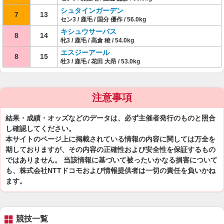
シュタインガーデン
7
13
セン3 / 鹿毛 / 国分 優作 / 56.0kg
キシュウサーパス
8
14
牝3 / 鹿毛 / 高倉 稜 / 54.0kg
エスジーアール
8
15
牡3 / 鹿毛 / 花田 大昂 / 53.0kg
注意事項
結果・成績・オッズなどのデータは、必ず主催者発行のものと照合
し確認してください。
本サイトのページ上に掲載されている情報の内容に関しては万全を
期しておりますが、その内容の正確性および安全性を保証するもの
ではありません。 当該情報に基づいて被ったいかなる損害について
も、株式会社NTTドコモおよび情報提供者は一切の責任を負いかね
ます。
競技一覧