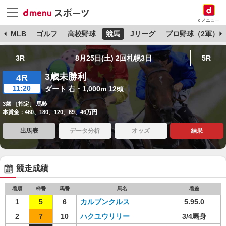
dメニュー
球
MLB
ゴルフ
高校野球
競馬
Jリーグ
プロ野球（2軍）
3R
8月25日(土) 2回札幌3日
5R
3歳未勝利
4R
11:20
ダート 右・1,000m 12頭
3歳 ［指定］ 馬齢
本賞金：460、180、120、69、46万円
出馬表
データ分析
オッズ
結果
競走成績
着順
枠番
馬番
馬名
着差
1
5
6
カルブンクルス
5.95.0
2
7
10
ハクユウリリー
3/4馬身