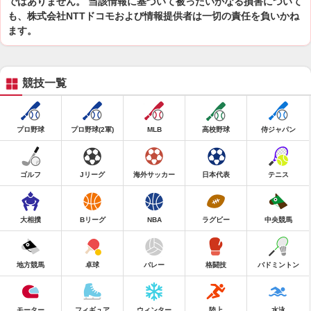
ではありません。 当該情報に基づいて被ったいかなる損害について
も、株式会社NTTドコモおよび情報提供者は一切の責任を負いかね
ます。
競技一覧
プロ野球
プロ野球(2軍)
MLB
高校野球
侍ジャパン
ゴルフ
Jリーグ
海外サッカー
日本代表
テニス
大相撲
Bリーグ
NBA
ラグビー
中央競馬
地方競馬
卓球
バレー
格闘技
バドミントン
モーター
フィギュア
ウィンター
陸上
水泳