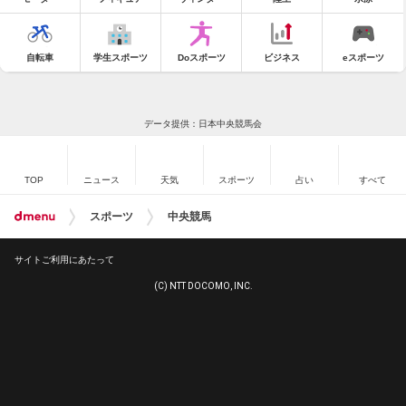
自転車
学生スポーツ
Doスポーツ
ビジネス
eスポーツ
データ提供：日本中央競馬会
TOP
ニュース
天気
スポーツ
占い
すべて
スポーツ
中央競馬
サイトご利用にあたって
(C) NTT DOCOMO, INC.