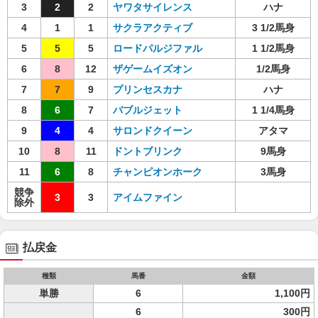
3
2
2
ヤワタサイレンス
ハナ
4
1
1
サクラアクティブ
3 1/2馬身
5
5
5
ロードパルジファル
1 1/2馬身
6
8
12
ザゲームイズオン
1/2馬身
7
7
9
プリンセスカナ
ハナ
8
6
7
バブルジェット
1 1/4馬身
9
4
4
サロンドクイーン
アタマ
10
8
11
ドントブリンク
9馬身
11
6
8
チャンピオンホーク
3馬身
競争
3
3
アイムファイン
除外
払戻金
種類
馬番
金額
単勝
6
1,100円
6
300円