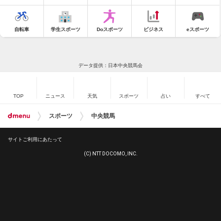
自転車
学生スポーツ
Doスポーツ
ビジネス
eスポーツ
データ提供：日本中央競馬会
TOP
ニュース
天気
スポーツ
占い
すべて
スポーツ
中央競馬
サイトご利用にあたって
(C) NTT DOCOMO, INC.