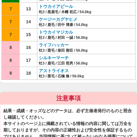
トウカイアピール
7
13
牝3 / 黒鹿毛 / 木幡 初広 / 54.0kg
ケージーカグヤヒメ
7
14
牝3 / 鹿毛 / 田中 博康 / 54.0kg
トウカイマジカル
7
15
牡3 / 鹿毛 / 村田 一誠 / 56.0kg
ライフハッカー
8
16
牡3 / 栗毛 / 柴田 善臣 / 56.0kg
シルキーマーチ
8
17
牡3 / 鹿毛 / 江田 照男 / 56.0kg
アストライオス
8
18
牡3 / 栗毛 / 石橋 脩 / 56.0kg
注意事項
結果・成績・オッズなどのデータは、必ず主催者発行のものと照合
し確認してください。
本サイトのページ上に掲載されている情報の内容に関しては万全を
期しておりますが、その内容の正確性および安全性を保証するもの
ではありません。 当該情報に基づいて被ったいかなる損害について