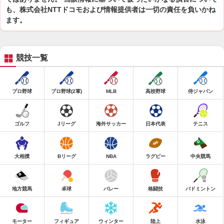
も、株式会社NTTドコモおよび情報提供者は一切の責任を負いかね
ます。
競技一覧
プロ野球
プロ野球(2軍)
MLB
高校野球
侍ジャパン
ゴルフ
Jリーグ
海外サッカー
日本代表
テニス
大相撲
Bリーグ
NBA
ラグビー
中央競馬
地方競馬
卓球
バレー
格闘技
バドミントン
モーター
フィギュア
ウィンター
陸上
水泳