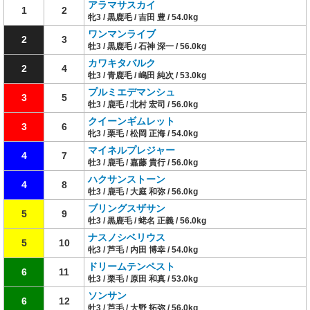
アラマサスカイ
1
2
牝3 / 黒鹿毛 / 吉田 豊 / 54.0kg
ワンマンライブ
2
3
牡3 / 黒鹿毛 / 石神 深一 / 56.0kg
カワキタバルク
2
4
牡3 / 青鹿毛 / 嶋田 純次 / 53.0kg
プルミエデマンシュ
3
5
牡3 / 鹿毛 / 北村 宏司 / 56.0kg
クイーンギムレット
3
6
牝3 / 栗毛 / 松岡 正海 / 54.0kg
マイネルプレジャー
4
7
牡3 / 鹿毛 / 嘉藤 貴行 / 56.0kg
ハクサンストーン
4
8
牡3 / 鹿毛 / 大庭 和弥 / 56.0kg
ブリングスザサン
5
9
牡3 / 黒鹿毛 / 蛯名 正義 / 56.0kg
ナスノシベリウス
5
10
牝3 / 芦毛 / 内田 博幸 / 54.0kg
ドリームテンペスト
6
11
牡3 / 栗毛 / 原田 和真 / 53.0kg
ソンサン
6
12
牡3 / 芦毛 / 大野 拓弥 / 56.0kg