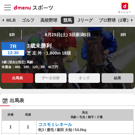
dメニュー
球
MLB
ゴルフ
高校野球
競馬
Jリーグ
プロ野球（2軍）
6R
8月25日(土) 3回新潟5日
8R
3歳未勝利
7R
13:30
芝 左 外・1,800m 18頭
3歳 (混合)[指定] 馬齢
本賞金：460、180、120、69、46万円
出馬表
データ分析
オッズ
結果
出馬表
馬名
枠番
馬番
馬齢 / 毛色 / 騎手 / 斤量
コスモミレネール
1
1
牝3 / 鹿毛 / 柴田 大知 / 54.0kg