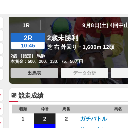
1R
9月8日(土) 4回中
2R
2歳未勝利
10:45
芝 右 外回り・1,600m 12頭
2歳 ［指定］ 馬齢
本賞金：500、200、130、75、50万円
出馬表
データ分析
競走成績
着順
枠番
馬番
馬名
1
2
2
ガチバトル