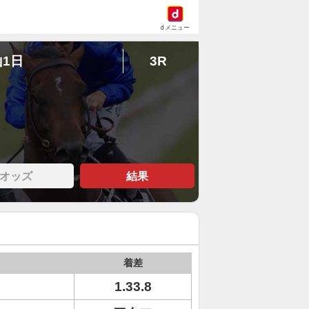
dメニュー
山1日
3R
オッズ
結果
着差
1.33.8