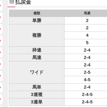
払戻金
種類
馬番
単勝
2
2
複勝
4
5
枠連
2-4
馬連
2-4
2-4
ワイド
2-5
4-5
馬単
2-4
3連複
2-4-5
3連単
2-4-5