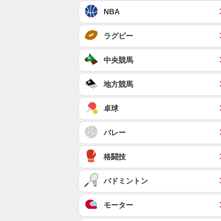
NBA
ラグビー
中央競馬
地方競馬
卓球
バレー
格闘技
バドミントン
モーター