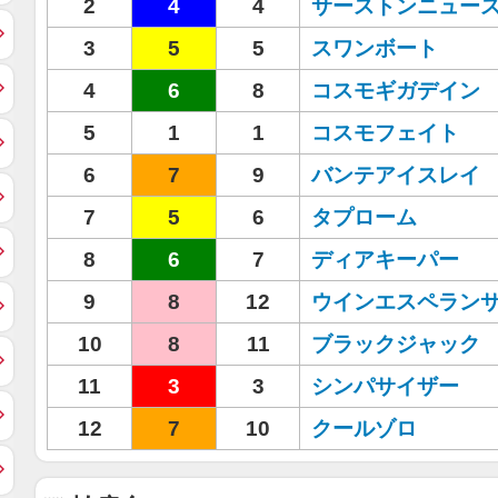
2
4
4
サーストンニュー
3
5
5
スワンボート
4
6
8
コスモギガデイン
5
1
1
コスモフェイト
6
7
9
バンテアイスレイ
7
5
6
タプローム
8
6
7
ディアキーパー
9
8
12
ウインエスペラン
10
8
11
ブラックジャック
11
3
3
シンパサイザー
12
7
10
クールゾロ