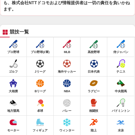
も、株式会社NTTドコモおよび情報提供者は一切の責任を負いかね
ます。
競技一覧
プロ野球
プロ野球(2軍)
MLB
高校野球
侍ジャパン
ゴルフ
Jリーグ
海外サッカー
日本代表
テニス
大相撲
Bリーグ
NBA
ラグビー
中央競馬
地方競馬
卓球
バレー
格闘技
バドミントン
モーター
フィギュア
ウィンター
陸上
水泳