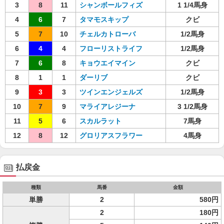
3
8
11
シャンボールフィズ
1 1/4馬身
4
6
7
タマモスキップ
クビ
5
7
10
チェルカトローバ
1/2馬身
6
4
4
フローリストライフ
1/2馬身
7
6
8
キョウエイマイン
クビ
8
1
1
ダーリブ
クビ
9
3
3
ツインエンジェルズ
1/2馬身
10
7
9
マライアレジーナ
3 1/2馬身
11
5
6
スカルラット
7馬身
12
8
12
グロリアスフラワー
4馬身
払戻金
種類
馬番
金額
単勝
2
580円
2
180円