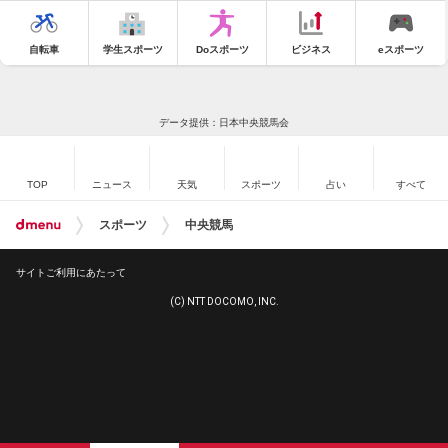
自転車
学生スポーツ
Doスポーツ
ビジネス
eスポーツ
データ提供：日本中央競馬会
TOP
ニュース
天気
スポーツ
占い
すべて
スポーツ
中央競馬
サイトご利用にあたって
(C) NTT DOCOMO, INC.