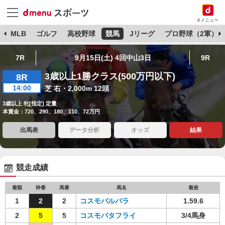
dメニュー
球
MLB
ゴルフ
高校野球
競馬
Jリーグ
プロ野球（2軍）
7R
9月15日(土) 4回中山3日
9R
3歳以上1勝クラス(500万円以下)
8R
14:00
芝 右・2,000m 12頭
3歳以上 牝[指定] 定量
本賞金：720、290、180、110、72万円
出馬表
データ分析
オッズ
結果
競走成績
着順
枠番
馬番
馬名
着差
1
2
2
コスモバルバラ
1.59.6
2
5
5
コスモバタフライ
3/4馬身