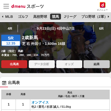
dメニュー
球
MLB
ゴルフ
高校野球
競馬
Jリーグ
プロ野球（2軍）
4R
9月23日(日) 4回中山7日
6R
2歳新馬
5R
12:35
芝 右 外回り・1,600m 16頭
2歳 ［指定］ 馬齢
本賞金：700、280、180、110、70万円
出馬表
データ分析
オッズ
結果
出馬表
馬名
枠番
馬番
馬齢 / 毛色 / 騎手 / 斤量
オンアイス
1
1
牝2 / 栗毛 / 杉原 誠人 / 51.0kg