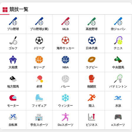
競技一覧
プロ野球
プロ野球(2軍)
MLB
高校野球
侍ジャパン
ゴルフ
Jリーグ
海外サッカー
日本代表
テニス
大相撲
Bリーグ
NBA
ラグビー
中央競馬
地方競馬
卓球
バレー
格闘技
バドミントン
モーター
フィギュア
ウィンター
陸上
水泳
自転車
学生スポーツ
Doスポーツ
ビジネス
eスポーツ