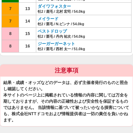
ダイワフォスター
7
13
牡2 / 鹿毛 / 北村 宏司 / 54.0kg
メイラード
7
14
牡2 / 栗毛 / N.ピンナ / 54.0kg
ベストドロップ
8
15
牡2 / 栗毛 / 丹内 祐次 / 54.0kg
ジーガーガーネット
8
16
牡2 / 栗毛 / 西村 太一 / 51.0kg
注意事項
結果・成績・オッズなどのデータは、必ず主催者発行のものと照合
し確認してください。
本サイトのページ上に掲載されている情報の内容に関しては万全を
期しておりますが、その内容の正確性および安全性を保証するもの
ではありません。 当該情報に基づいて被ったいかなる損害について
も、株式会社NTTドコモおよび情報提供者は一切の責任を負いかね
ます。