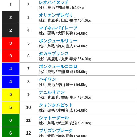
レオハイタッチ
1
2
牡2 / 鹿毛 / 吉田 豊 / 54.0kg
オリオンザレヴリ
2
3
牡2 / 青鹿毛 / 田辺 裕信 / 54.0kg
マイネルパイレーツ
2
4
牡2 / 栗毛 / 大野 拓弥 / 54.0kg
ボンジュールリリー
3
5
牝2 / 芦毛 / 鈴来 直人 / 54.0kg
タカラプリンス
3
6
牡2 / 黒鹿毛 / 丸田 恭介 / 54.0kg
ボンジュールココロ
4
7
牝2 / 鹿毛 / 三浦 皇成 / 54.0kg
ハイワン
4
8
牡2 / 鹿毛 / 柴山 雄一 / 54.0kg
デュルリアン
5
9
牝2 / 青鹿毛 / 吉田 隼人 / 54.0kg
クォンタムビット
5
10
牡2 / 栗毛 / 木幡 初広 / 54.0kg
シャトーザール
6
11
牡2 / 芦毛 / 武士沢 友治 / 54.0kg
プリズンブレーク
6
12
牡2 / 青毛 / 蛯名 正義 / 54.0kg