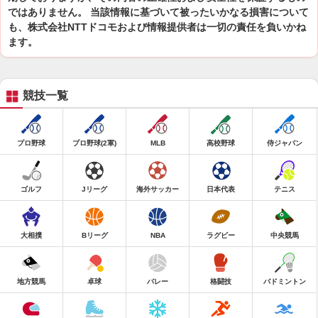
ではありません。 当該情報に基づいて被ったいかなる損害について
も、株式会社NTTドコモおよび情報提供者は一切の責任を負いかね
ます。
競技一覧
プロ野球
プロ野球(2軍)
MLB
高校野球
侍ジャパン
ゴルフ
Jリーグ
海外サッカー
日本代表
テニス
大相撲
Bリーグ
NBA
ラグビー
中央競馬
地方競馬
卓球
バレー
格闘技
バドミントン