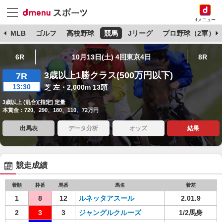
dメニュー
球
MLB
ゴルフ
高校野球
競馬
Jリーグ
プロ野球（2軍）
6R
10月13日(土) 4回東京4日
8R
3歳以上1勝クラス(500万円以下)
7R
13:30
芝 左・2,000m 13頭
3歳以上 (混合)[指定] 定量
本賞金：720、290、180、110、72万円
出馬表
データ分析
オッズ
結果
競走成績
着順
枠番
馬番
馬名
着差
1
8
12
ルネッタアスール
2.01.9
2
3
3
ジャングルクルーズ
1/2馬身