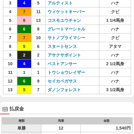
3
4
5
アルティスト
ハナ
4
7
11
ウィケットキーパー
クビ
5
8
13
コスモユウチャン
1 1/4馬身
6
6
8
グレートマーシャル
ハナ
7
7
10
サトノプライマシー
クビ
8
5
6
スタートセンス
アタマ
9
2
2
アサクサポイント
ハナ
10
4
4
ベストアンサー
2 1/2馬身
11
1
1
トウショウレイザー
ハナ
12
6
9
セイカペガサス
ハナ
13
5
7
ダノンフォレスト
3 1/2馬身
払戻金
種類
馬番
金額
単勝
12
1,540円