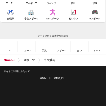
モーター
フィギュア
ウィンター
陸上
水泳
自転車
学生スポーツ
Doスポーツ
ビジネス
eスポーツ
データ提供：日本中央競馬会
TOP
ニュース
天気
スポーツ
占い
すべて
スポーツ
中央競馬
サイトご利用にあたって
(C) NTT DOCOMO, INC.