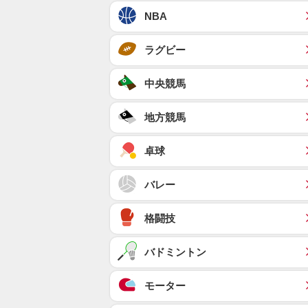
NBA
ラグビー
中央競馬
地方競馬
卓球
バレー
格闘技
バドミントン
モーター