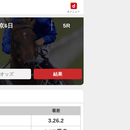
dメニュー
東京6日
5R
オッズ
結果
着差
3.26.2