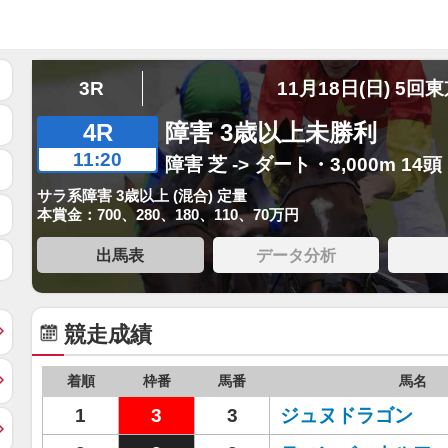
3R
11月18日(日) 5回
4R
障害 3歳以上未勝利
11:20
障害 芝 -> ダート・3,000m 14頭
サラ系障害 3歳以上 (混合) 定量
本賞金：700、280、180、110、70万円
出馬表
データ分析
競走成績
着順
枠番
馬番
馬名
1
3
3
ジュヌドラゴン