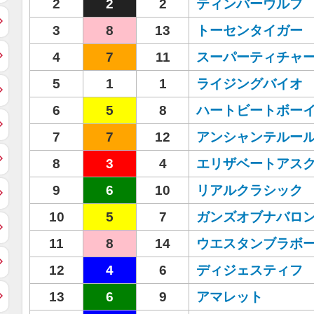
2
2
2
ティンバーウルフ
3
8
13
トーセンタイガー
4
7
11
スーパーティチャ
5
1
1
ライジングバイオ
6
5
8
ハートビートボー
7
7
12
アンシャンテルー
8
3
4
エリザベートアス
9
6
10
リアルクラシック
10
5
7
ガンズオブナバロ
11
8
14
ウエスタンブラボ
12
4
6
ディジェスティフ
13
6
9
アマレット