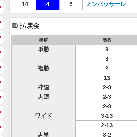
14
4
5
ノンパッサーレ
払戻金
種類
馬番
単勝
3
3
複勝
2
13
枠連
2-3
馬連
2-3
2-3
ワイド
3-13
2-13
馬単
3-2