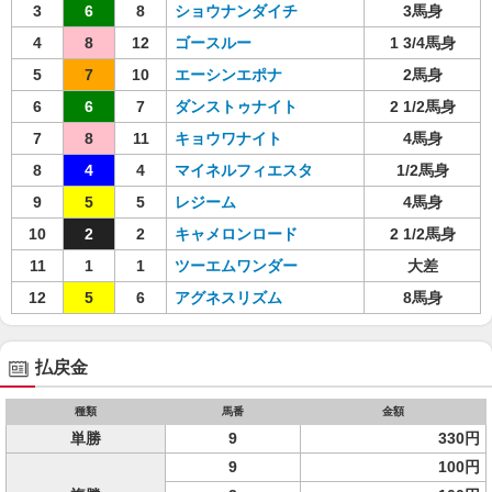
3
6
8
ショウナンダイチ
3馬身
4
8
12
ゴースルー
1 3/4馬身
5
7
10
エーシンエポナ
2馬身
6
6
7
ダンストゥナイト
2 1/2馬身
7
8
11
キョウワナイト
4馬身
8
4
4
マイネルフィエスタ
1/2馬身
9
5
5
レジーム
4馬身
10
2
2
キャメロンロード
2 1/2馬身
11
1
1
ツーエムワンダー
大差
12
5
6
アグネスリズム
8馬身
払戻金
種類
馬番
金額
単勝
9
330円
9
100円