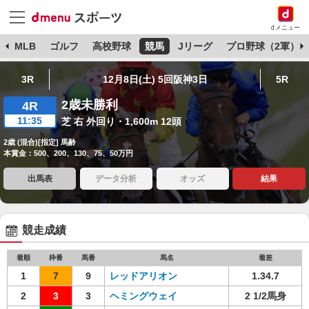
dメニュー
球
MLB
ゴルフ
高校野球
競馬
Jリーグ
プロ野球（2軍）
3R
12月8日(土) 5回阪神3日
5R
2歳未勝利
4R
11:35
芝 右 外回り・1,600m 12頭
2歳 (混合)[指定] 馬齢
本賞金：500、200、130、75、50万円
出馬表
データ分析
オッズ
結果
競走成績
着順
枠番
馬番
馬名
着差
1
7
9
レッドアリオン
1.34.7
2
3
3
ヘミングウェイ
2 1/2馬身