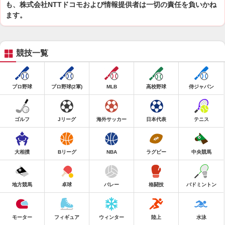
も、株式会社NTTドコモおよび情報提供者は一切の責任を負いかね
ます。
競技一覧
プロ野球
プロ野球(2軍)
MLB
高校野球
侍ジャパン
ゴルフ
Jリーグ
海外サッカー
日本代表
テニス
大相撲
Bリーグ
NBA
ラグビー
中央競馬
地方競馬
卓球
バレー
格闘技
バドミントン
モーター
フィギュア
ウィンター
陸上
水泳