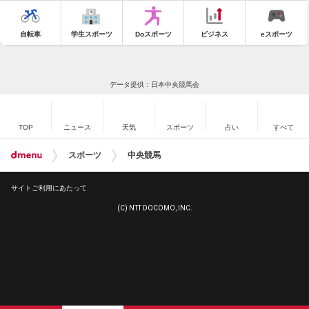
自転車
学生スポーツ
Doスポーツ
ビジネス
eスポーツ
データ提供：日本中央競馬会
TOP
ニュース
天気
スポーツ
占い
すべて
スポーツ
中央競馬
サイトご利用にあたって
(C) NTT DOCOMO, INC.