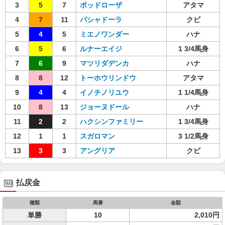
3
5
7
ポッドローザ
アタマ
4
7
11
パシャドーラ
クビ
5
4
5
ミエノワンダー
ハナ
6
5
6
ルナーエイジ
1 3/4馬身
7
6
9
マツリダデンカ
ハナ
8
8
12
トーホウリンドウ
アタマ
9
4
4
イノチノリユウ
1 1/4馬身
10
8
13
ジョーヌドール
ハナ
11
2
2
ハクシンファミリー
1 3/4馬身
12
1
1
スガロマン
3 1/2馬身
13
3
3
アングリア
クビ
払戻金
種類
馬番
金額
単勝
10
2,010円