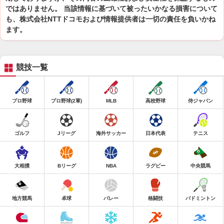
ではありません。 当該情報に基づいて被ったいかなる損害について
も、株式会社NTTドコモおよび情報提供者は一切の責任を負いかね
ます。
競技一覧
プロ野球
プロ野球(2軍)
MLB
高校野球
侍ジャパン
ゴルフ
Jリーグ
海外サッカー
日本代表
テニス
大相撲
Bリーグ
NBA
ラグビー
中央競馬
地方競馬
卓球
バレー
格闘技
バドミントン