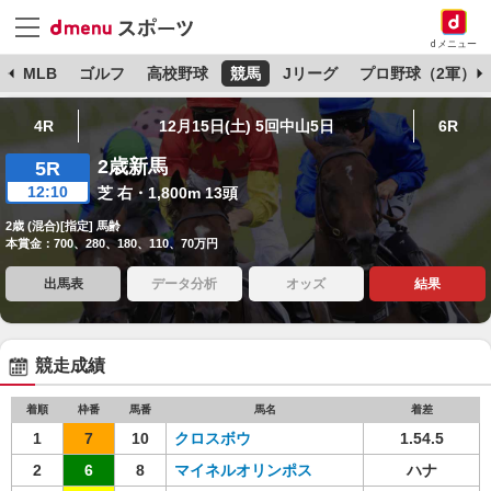
dメニュー
球
MLB
ゴルフ
高校野球
競馬
Jリーグ
プロ野球（2軍）
4R
12月15日(土) 5回中山5日
6R
2歳新馬
5R
12:10
芝 右・1,800m 13頭
2歳 (混合)[指定] 馬齢
本賞金：700、280、180、110、70万円
出馬表
データ分析
オッズ
結果
競走成績
着順
枠番
馬番
馬名
着差
1
7
10
クロスボウ
1.54.5
2
6
8
マイネルオリンポス
ハナ