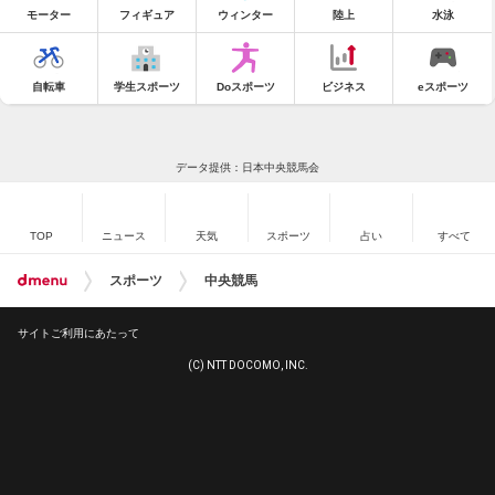
モーター
フィギュア
ウィンター
陸上
水泳
自転車
学生スポーツ
Doスポーツ
ビジネス
eスポーツ
データ提供：日本中央競馬会
TOP
ニュース
天気
スポーツ
占い
すべて
スポーツ
中央競馬
サイトご利用にあたって
(C) NTT DOCOMO, INC.