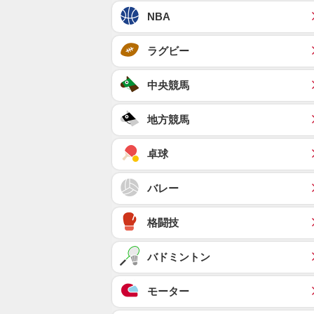
NBA
ラグビー
中央競馬
地方競馬
卓球
バレー
格闘技
バドミントン
モーター