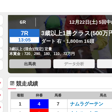
6R
12月22日(土) 5回
7R
3歳以上1勝クラス(500万
13:05
ダート 右・1,800m 16頭
3歳以上 (混合)[指定] 定量
本賞金：720、290、180、110、72万円
出馬表
データ分析
競走成績
着順
枠番
馬番
馬名
1
4
7
ナムラグーテン