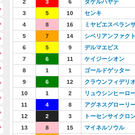
2
3
6
タケルハヤテ
3
5
10
センキ
4
8
16
ミヤビエスペラン
5
7
14
シベリアンファク
6
5
9
デルマエビス
7
6
11
ケイジーシオン
8
1
1
ゴールドゲッター
9
6
12
クラウンフィデリ
10
1
2
リュウシンヒーロ
11
4
8
アグネスグローリ
12
2
3
トーセンサイクロ
13
8
15
マイネルソウル