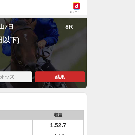
dメニュー
中山7日
8R
円以下)
オッズ
結果
着差
1.52.7