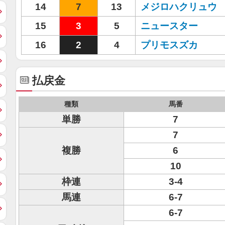
14
7
13
メジロハクリュウ
15
3
5
ニュースター
16
2
4
プリモスズカ
払戻金
種類
馬番
単勝
7
7
複勝
6
10
枠連
3-4
馬連
6-7
6-7