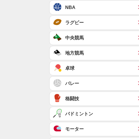
NBA
ラグビー
中央競馬
地方競馬
卓球
バレー
格闘技
バドミントン
モーター