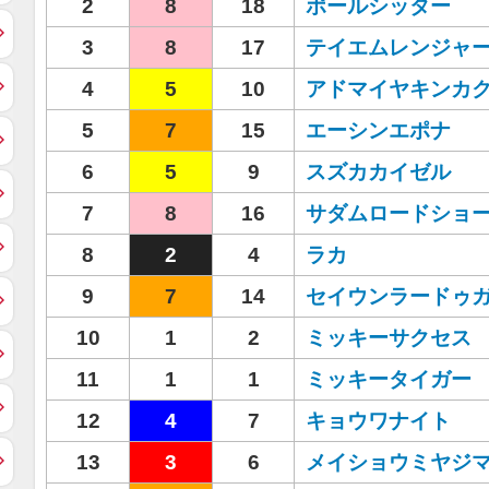
2
8
18
ポールシッター
3
8
17
テイエムレンジャ
4
5
10
アドマイヤキンカ
5
7
15
エーシンエポナ
6
5
9
スズカカイゼル
7
8
16
サダムロードショ
8
2
4
ラカ
9
7
14
セイウンラードゥ
10
1
2
ミッキーサクセス
11
1
1
ミッキータイガー
12
4
7
キョウワナイト
13
3
6
メイショウミヤジ