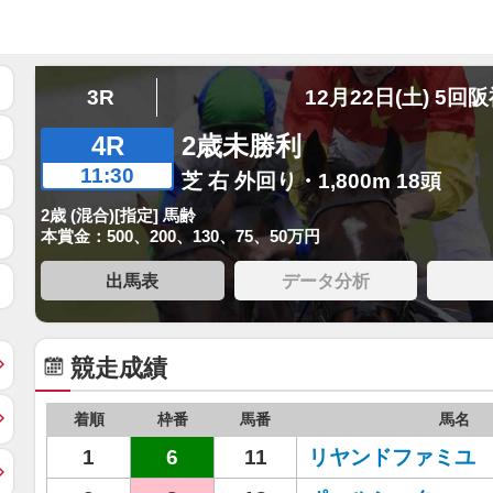
3R
12月22日(土) 5回
4R
2歳未勝利
11:30
芝 右 外回り・1,800m 18頭
2歳 (混合)[指定] 馬齢
本賞金：500、200、130、75、50万円
出馬表
データ分析
競走成績
着順
枠番
馬番
馬名
1
6
11
リヤンドファミユ