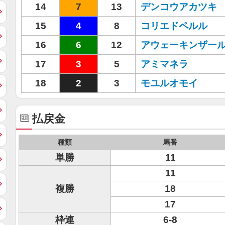
14
7
13
デンコウアカツキ
15
4
8
コリエドペルル
16
6
12
アウェーキンザー
17
3
5
アミマネラ
18
2
3
モユルオモイ
払戻金
種類
馬番
単勝
11
11
複勝
18
17
枠連
6-8