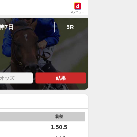
dメニュー
阪神7日
5R
オッズ
結果
着差
1.50.5