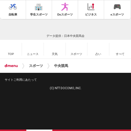
自転車
学生スポーツ
Doスポーツ
ビジネス
eスポーツ
データ提供：日本中央競馬会
TOP
ニュース
天気
スポーツ
占い
すべて
スポーツ
中央競馬
サイトご利用にあたって
(C) NTT DOCOMO, INC.