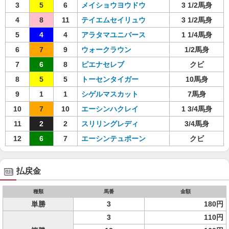
3
5
6
メイショウヨウドウ
3 1/2馬身
4
8
11
テイエムセイリュウ
3 1/2馬身
5
4
4
アラタマユニバース
1 1/4馬身
6
7
9
ウォークラウン
1/2馬身
7
6
8
ピエナセレブ
クビ
8
5
5
トーセンタイガー
10馬身
9
1
1
シゲルマスカット
7馬身
10
7
10
エーシンハクレイ
1 3/4馬身
11
2
2
スリリングレディ
3/4馬身
12
6
7
エーシンテュポーン
クビ
払戻金
種類
馬番
金額
単勝
3
180円
3
110円