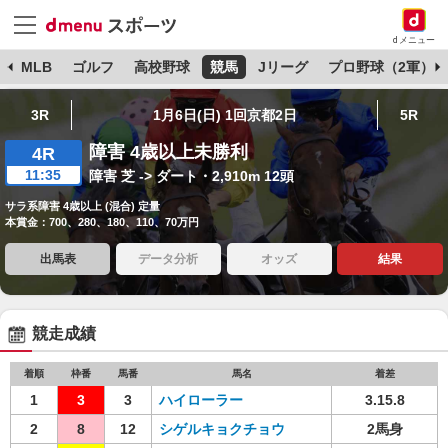
dメニュー
球
MLB
ゴルフ
高校野球
競馬
Jリーグ
プロ野球（2軍）
3R
1月6日(日) 1回京都2日
5R
障害 4歳以上未勝利
4R
11:35
障害 芝 -> ダート・2,910m 12頭
サラ系障害 4歳以上 (混合) 定量
本賞金：700、280、180、110、70万円
出馬表
データ分析
オッズ
結果
競走成績
着順
枠番
馬番
馬名
着差
1
3
3
ハイローラー
3.15.8
2
8
12
シゲルキョクチョウ
2馬身