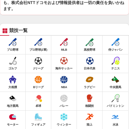
も、株式会社NTTドコモおよび情報提供者は一切の責任を負いかね
ます。
競技一覧
プロ野球
プロ野球(2軍)
MLB
高校野球
侍ジャパン
ゴルフ
Jリーグ
海外サッカー
日本代表
テニス
大相撲
Bリーグ
NBA
ラグビー
中央競馬
地方競馬
卓球
バレー
格闘技
バドミントン
モーター
フィギュア
ウィンター
陸上
水泳