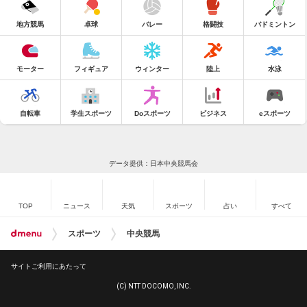
地方競馬
卓球
バレー
格闘技
バドミントン
モーター
フィギュア
ウィンター
陸上
水泳
自転車
学生スポーツ
Doスポーツ
ビジネス
eスポーツ
データ提供：日本中央競馬会
TOP
ニュース
天気
スポーツ
占い
すべて
スポーツ
中央競馬
サイトご利用にあたって
(C) NTT DOCOMO, INC.