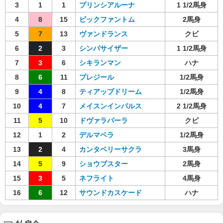
3
1
1
プリンシアルーナ
1 1/2馬身
4
8
15
ビックファントム
2馬身
5
7
13
ヴァンドランス
クビ
6
2
3
シンパサイザー
1 1/2馬身
7
3
6
シキランマン
ハナ
8
6
11
プレジール
1/2馬身
9
4
8
ティアップドリーム
1/2馬身
10
4
7
メイスンインパルス
2 1/2馬身
11
5
10
ドヴァラパーラ
クビ
12
1
2
デルマベラ
1/2馬身
13
2
4
カンタベリーサクラ
3馬身
14
5
9
ショウブスター
2馬身
15
3
5
ネフライト
4馬身
16
6
12
サウンドカスケード
ハナ