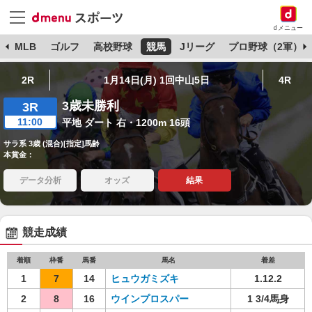
dメニュー
球
MLB
ゴルフ
高校野球
競馬
Jリーグ
プロ野球（2軍）
2R
1月14日(月) 1回中山5日
4R
3歳未勝利
3R
11:00
平地 ダート 右・1200m 16頭
サラ系 3歳 (混合)[指定]馬齢
本賞金：
データ分析
オッズ
結果
競走成績
着順
枠番
馬番
馬名
着差
1
7
14
ヒュウガミズキ
1.12.2
2
8
16
ウインプロスパー
1 3/4馬身