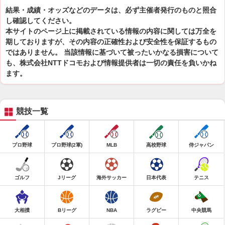
結果・成績・オッズなどのデータは、必ず主催者発行のものと照合
し確認してください。
本サイトのページ上に掲載されている情報の内容に関しては万全を
期しておりますが、その内容の正確性および安全性を保証するもの
ではありません。 当該情報に基づいて被ったいかなる損害について
も、株式会社NTTドコモおよび情報提供者は一切の責任を負いかね
ます。
競技一覧
プロ野球
プロ野球(2軍)
MLB
高校野球
侍ジャパン
ゴルフ
Jリーグ
海外サッカー
日本代表
テニス
大相撲
Bリーグ
NBA
ラグビー
中央競馬