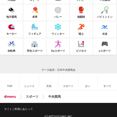
地方競馬
卓球
バレー
格闘技
バドミントン
モーター
フィギュア
ウィンター
陸上
水泳
自転車
学生スポーツ
Doスポーツ
ビジネス
eスポーツ
データ提供：日本中央競馬会
TOP
ニュース
天気
スポーツ
占い
すべて
スポーツ
中央競馬
サイトご利用にあたって
(C) NTT DOCOMO, INC.