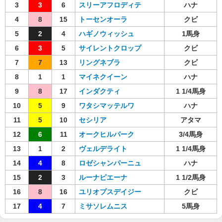
3
3
6
スリーアフロディテ
ハナ
4
8
15
トーセンオーラ
クビ
5
2
4
ハギノウィッシュ
1馬身
6
3
5
サイレントクロップ
クビ
7
7
13
リングネブラ
クビ
8
1
1
マイネクイーン
ハナ
9
8
17
インダクティ
1 1/4馬身
10
5
9
ワタシマッテルワ
ハナ
11
5
10
セシリア
アタマ
12
6
11
オークヒルパーク
3/4馬身
13
1
2
ヴェルデライト
1 1/4馬身
14
4
8
ロゼシャンパーニュ
ハナ
15
2
3
ルーナピエーナ
1 1/2馬身
16
8
16
ユリオプスデイジー
クビ
17
4
7
ミサソレムニス
5馬身