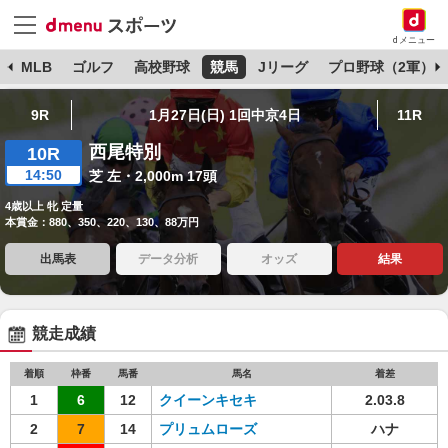
dメニュー
球
MLB
ゴルフ
高校野球
競馬
Jリーグ
プロ野球（2軍）
9R
1月27日(日) 1回中京4日
11R
西尾特別
10R
14:50
芝 左・2,000m 17頭
4歳以上 牝 定量
本賞金：880、350、220、130、88万円
出馬表
データ分析
オッズ
結果
競走成績
着順
枠番
馬番
馬名
着差
1
6
12
クイーンキセキ
2.03.8
2
7
14
プリュムローズ
ハナ