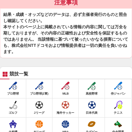
注意事項
結果・成績・オッズなどのデータは、必ず主催者発行のものと照合
し確認してください。
本サイトのページ上に掲載されている情報の内容に関しては万全を
期しておりますが、その内容の正確性および安全性を保証するもの
ではありません。 当該情報に基づいて被ったいかなる損害について
も、株式会社NTTドコモおよび情報提供者は一切の責任を負いかね
ます。
競技一覧
プロ野球
プロ野球(2軍)
MLB
高校野球
侍ジャパン
ゴルフ
Jリーグ
海外サッカー
日本代表
テニス
大相撲
Bリーグ
NBA
ラグビー
中央競馬